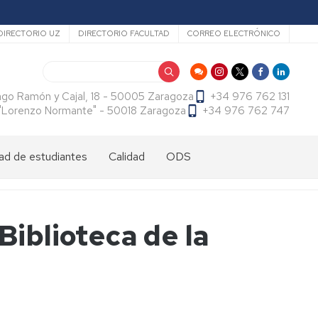
ecundario
DIRECTORIO UZ
DIRECTORIO FACULTAD
CORREO ELECTRÓNICO
Buscar
ago Ramón y Cajal, 18 - 50005 Zaragoza
+34 976 762 131
f. "Lorenzo Normante" - 50018 Zaragoza
+34 976 762 747
ad de estudiantes
Calidad
ODS
dad
antes
cional
tes
Biblioteca de la
dad
antes
ama
al
es
antes
es
l
do