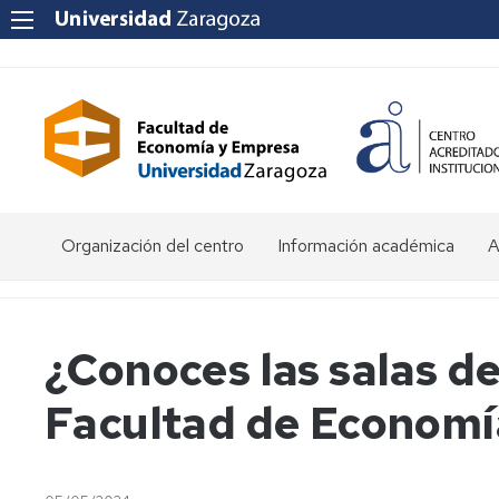
Organización del centro
Información académica
A
Saludo
Admisión
O
de
d
la
E
Becas
¿Conoces las salas de
Decana
y
ayudas
P
Facultad de Economí
Equipo
al
a
Decanal
estudio
f
e
Órganos
Matrícula
Matrícula
de
por
P