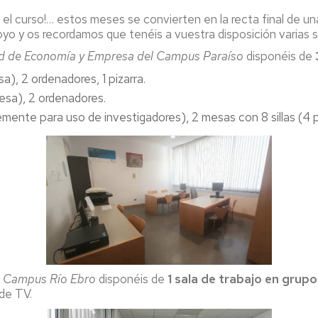
niversa
 el curso!… estos meses se convierten en la recta final de un
 y os recordamos que tenéis a vuestra disposición varias sa
nternational
eek
tad de Economía y Empresa del Campus Paraíso
disponéis de
a), 2 ordenadores, 1 pizarra.
gresados
esa), 2 ordenadores.
xperiencias
mente para uso de investigadores), 2 mesas con 8 sillas (4 
rofesionales
alidas
rofesionales
eportes
a. Campus Río Ebro
disponéis de
1 sala de trabajo en grupo
 de TV.