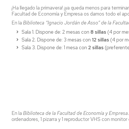
U
por
de
¡Ha llegado la primavera! ¡ya queda menos para terminar
cambio
exámenes
Trabajo
Facultad de Economía y Empresa os damos todo el apoyo
de
I
fin
opción
W
de
Evaluación
En la
Biblioteca “Ignacio Jordán de Asso” de la Facul
grado
por
Sala 1. Dispone de: 2 mesas con
8 sillas
(4 por mes
E
y
compensación
y
máster
curricular
Sala 2. Dispone de: 3 mesas con
12 sillas
(4 por m
E
Sala 3. Dispone de: 1 mesa con
2 sillas
(preferente
P
Título
y
S
SET
p
Certificados
D
En la
Biblioteca de la Facultad de Economía y Empres
ordenadores, 1 pizarra y 1 reproductor VHS con monitor