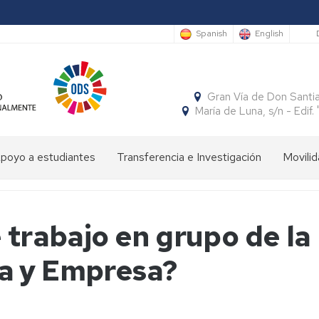
S
Spanish
English
Gran Vía de Don Santi
María de Luna, s/n - Edi
poyo a estudiantes
Transferencia e Investigación
Movilid
limpiada
Cátedras
Movili
Estudi
e
Interna
Entran
conomía
SocialFECEM
 trabajo en grupo de la 
Movili
Estudi
Progr
resentación
Nacion
Salient
SICUE
Publicaciones
El
a y Empresa?
Semestre
uturos
Económico
Estudi
Patrón
Insignias
studiantes
y
Salient
de
de
Empresarial
Tutoria
la
Honor
resentación
Acuer
Facultad