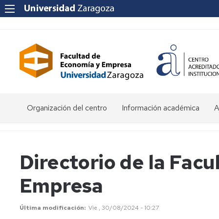
Organización del centro
Información académica
A
Saludo
Admisión
O
de
d
la
E
Becas
Directorio de la Fac
Decana
y
ayudas
P
Empresa
Equipo
al
a
Decanal
estudio
f
e
Órganos
Matrícula
Matrícula
Última modificación
Vie , 30/08/2024 - 10:27
de
por
P