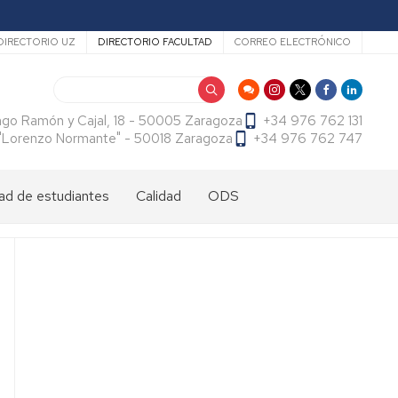
ecundario
DIRECTORIO UZ
DIRECTORIO FACULTAD
CORREO ELECTRÓNICO
Buscar
ago Ramón y Cajal, 18 - 50005 Zaragoza
+34 976 762 131
f. "Lorenzo Normante" - 50018 Zaragoza
+34 976 762 747
ad de estudiantes
Calidad
ODS
dad
antes
cional
tes
dad
antes
ama
al
es
antes
es
l
do