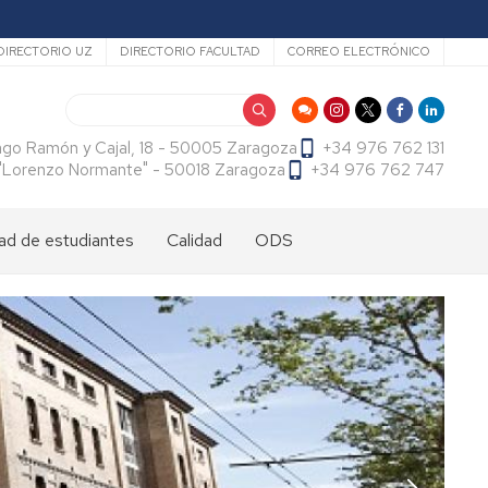
ecundario
DIRECTORIO UZ
DIRECTORIO FACULTAD
CORREO ELECTRÓNICO
Buscar
ago Ramón y Cajal, 18 - 50005 Zaragoza
+34 976 762 131
f. "Lorenzo Normante" - 50018 Zaragoza
+34 976 762 747
ad de estudiantes
Calidad
ODS
dad
antes
cional
tes
dad
antes
ama
al
es
antes
es
l
do