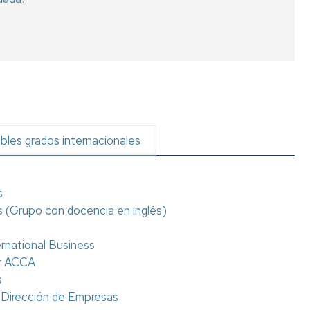
niversa
nternational
eek
gresados
xperiencias
rofesionales
bles grados internacionales
alidas
rofesionales
eportes
s
s (Grupo con docencia en inglés)
rnational Business
or ACCA
s
 Dirección de Empresas