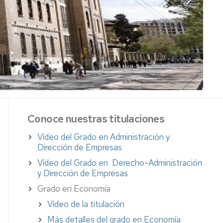
os
antes
es
s
cimientos
Conoce nuestras titulaciones
nadores
Vídeo del Grado en Administración y
Dirección de Empresas
l
do
Vídeo del Grado en Derecho-Administración
y Dirección de Empresas
os-
Grado en Economía
nadores
Vídeo de la titulación
Más detalles del grado en Economía