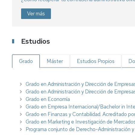
U
por
de
cambio
exámenes
Trabajo
Ver más
de
I
fin
opción
W
de
Evaluación
grado
por
E
y
compensación
Estudios
y
máster
curricular
E
P
Título
y
Grado
Máster
Estudios Propios
Do
S
SET
p
Certificados
D
Grado en Administración y Dirección de Empresa
Grado en Administración y Dirección de Empresa
Grado en Economía
Grado en Empresa Internacional/Bachelor in Inte
Grado en Finanzas y Contabilidad. Acreditado p
Grado en Marketing e Investigación de Mercado
Programa conjunto de Derecho-Administración y