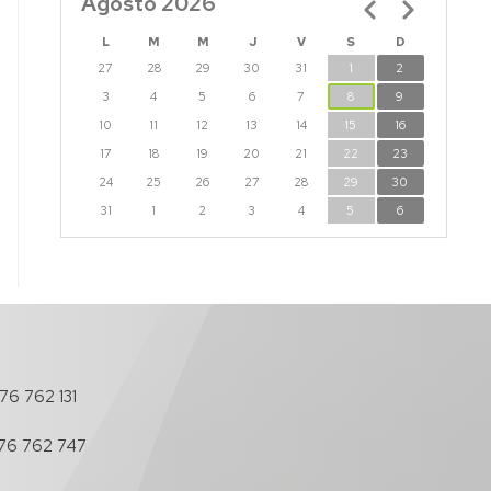
Agosto 2026
Paginación
L
M
M
J
V
S
D
27
28
29
30
31
1
2
3
4
5
6
7
8
9
10
11
12
13
14
15
16
17
18
19
20
21
22
23
24
25
26
27
28
29
30
31
1
2
3
4
5
6
76 762 131
76 762 747