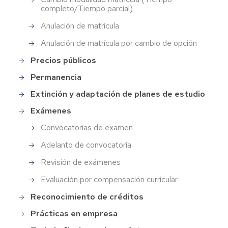
completo/Tiempo parcial)
Pasos a seguir:
Acceder a
https://sede.unizar.es/
Anulación de matrícula
"Gestión de Solicitudes (
Solicit@
)"
Anulación de matrícula por cambio de opción
En el menú de “Opciones”, -> “Iniciar
Precios públicos
nueva solicitud”
Identificación de usuarios para acceso
Permanencia
a los servicios de la Sede Electrónica
Extinción y adaptación de planes de estudio
En el catálogo de solicitudes
Exámenes
clasificadas por categorías: elegir
“Estudiantes de grado, máster,
Convocatorias de examen
doctorado, etc” -> “Adaptación a
nuevo plan de estudios”.
Adelanto de convocatoria
Revisión de exámenes
Evaluación por compensación curricular
Reconocimiento de créditos
Prácticas en empresa