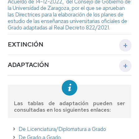
Acuerdo de 14-12-2022, del Consejo de Gobierno de
la Universidad de Zaragoza, por el que se aprueban
las Directrices para la elaboración de los planes de
estudio de las enseñanzas universitarias oficiales de
Grado adaptadas al Real Decreto 822/2021.
EXTINCIÓN
Los planes de estudio se extinguirán
ADAPTACIÓN
progresivamente, curso por curso
, quedando sin
docencia las asignaturas que los integran, al tiempo
que se implantarán, también curso por curso, las
La adaptación supone el cambio a las nuevas
asignaturas correspondientes a los nuevos planes
enseñanzas de grado que sustituyen al plan en
que los sustituyan.
extinción. Se realizará mediante la aplicación de
tablas de adaptación.
El estudiantado que haya comenzado sus estudios
Las tablas de adaptación pueden ser
en el plan declarado a extinguir tiene derecho a
consultadas en los siguientes enlaces:
Quienes soliciten continuar los estudios mediante la
finalizarlos en dicho plan, con los siguientes límites
adaptación a los nuevos planes deberán tener en
académicos:
cuenta, además de la normativa general, las
De Licenciatura/Diplomatura a Grado
siguientes condiciones:
Quienes se matriculen por primera vez en
De Grado a Grado