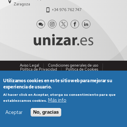
Zaragoza
+34 976 762 747
Aviso Legal
Condiciones generales de uso
Política de Privacidad
Política de Cookies
Política de Accesibilidad
Utilizamos cookies en este sitio web para mejorar su
experiencia de usuario.
Al hacer click en Aceptar, otorga su consentimiento para que
Más info
establezcamos cookies.
Aceptar
No, gracias