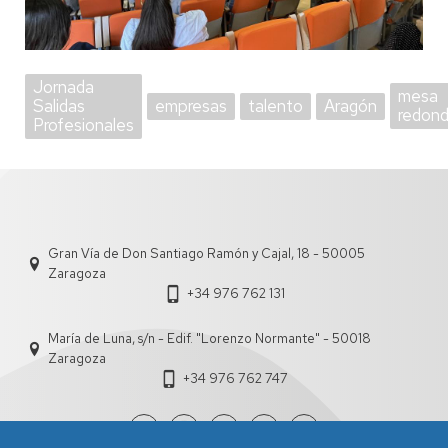
Jornada
mesa
Salidas
empresas
talento
Aragón
redon
Profesionales
Gran Vía de Don Santiago Ramón y Cajal, 18 - 50005
Zaragoza
+34 976 762 131
María de Luna, s/n - Edif. "Lorenzo Normante" - 50018
Zaragoza
+34 976 762 747