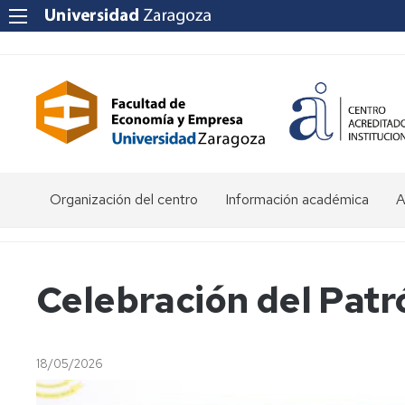
Organización del centro
Información académica
A
Saludo
Admisión
O
de
d
la
E
Becas
Celebración del Patr
Decana
y
ayudas
P
Equipo
al
a
Decanal
estudio
f
18/05/2026
e
Órganos
Matrícula
Matrícula
de
por
P