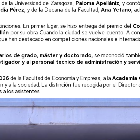
a de la Universidad de Zaragoza,
Paloma Apellániz
, y cont
niversa
dia Pérez
, y de la Decana de la Facultad,
Ana Yetano,
ad
nternational
eek
tinciones. En primer lugar, se hizo entrega del premio del
Co
llán
por su obra Cuando la ciudad se vuelve cuento. A con
gresados
s que han destacado en competiciones nacionales e internac
xperiencias
rofesionales
arios de grado, máster y doctorado,
se reconoció tambi
igador y al personal técnico de administración y servi
alidas
rofesionales
2026
de la Facultad de Economía y Empresa, a la
Academia G
ón y a la sociedad. La distinción fue recogida por el Director 
eportes
s a los asistentes.