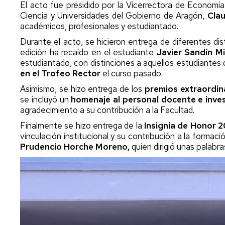
El acto fue presidido por la Vicerrectora de Economí
U
por
de
Ciencia y Universidades del Gobierno de Aragón,
Clau
cambio
exámenes
Trabajo
académicos, profesionales y estudiantado.
de
I
fin
opción
W
de
Evaluación
Durante el acto, se hicieron entrega de diferentes dis
grado
por
edición ha recaído en el estudiante
Javier Sandín Mi
E
y
compensación
estudiantado, con distinciones a aquellos estudiante
y
máster
curricular
en el Trofeo Rector
el curso pasado.
E
P
Asimismo, se hizo entrega de los
premios extraordin
Título
y
se incluyó un
homenaje al personal docente e invest
S
SET
agradecimiento a su contribución a la Facultad.
p
Finalmente se hizo entrega de la
Insignia de Honor 
Certificados
vinculación institucional y su contribución a la formaci
D
Prudencio Horche Moreno,
quien dirigió unas palabra