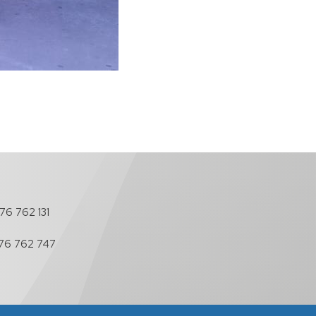
76 762 131
76 762 747