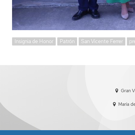
Insignia de Honor
Patrón
San Vicente Ferrer
pr
Gran V
María d