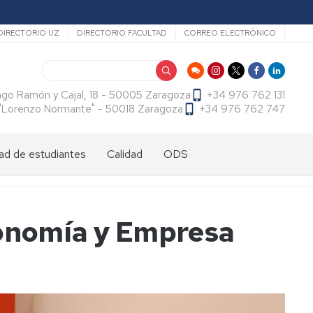
ecundario
DIRECTORIO UZ
DIRECTORIO FACULTAD
CORREO ELECTRÓNICO
Buscar
ago Ramón y Cajal, 18 - 50005 Zaragoza
+34 976 762 131
f. "Lorenzo Normante" - 50018 Zaragoza
+34 976 762 747
ad de estudiantes
Calidad
ODS
dad
antes
cional
tes
conomía y Empresa
dad
antes
ama
al
es
antes
es
l
do