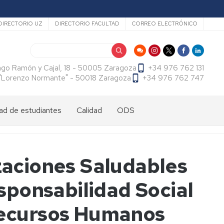
ecundario
DIRECTORIO UZ
DIRECTORIO FACULTAD
CORREO ELECTRÓNICO
Buscar
ago Ramón y Cajal, 18 - 50005 Zaragoza
+34 976 762 131
f. "Lorenzo Normante" - 50018 Zaragoza
+34 976 762 747
ad de estudiantes
Calidad
ODS
dad
antes
cional
tes
izaciones Saludables
dad
antes
ama
al
es
ponsabilidad Social
antes
es
 Recursos Humanos
l
do