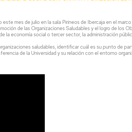
niversa
nternational
eek
 este mes de julio en la sala Pirineos de Ibercaja en el marco
romoción de las Organizaciones Saludables y el logro de los 
gresados
a economía social o tercer sector, la administración pública y
xperiencias
organizaciones saludables, identificar cuál es su punto de pa
rofesionales
ferencia de la Universidad y su relación con el entorno organi
alidas
rofesionales
eportes