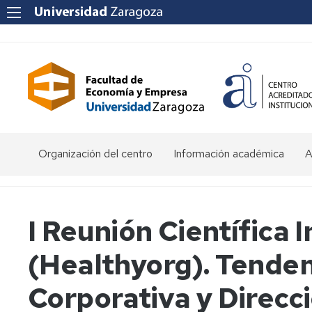
Organización del centro
Información académica
A
Saludo
Admisión
O
de
d
la
E
Becas
I Reunión Científica
Decana
y
ayudas
P
(Healthyorg). Tenden
Equipo
al
a
Decanal
estudio
f
e
Corporativa y Direcc
Órganos
Matrícula
Matrícula
de
por
P