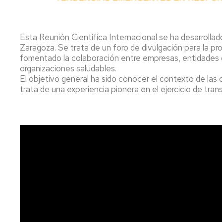
U
por
de
cambio
exámenes
Trabajo
de
I
fin
opción
W
Esta Reunión Científica Internacional se ha desarrollado
de
Evaluación
Zaragoza. Se trata de un foro de divulgación para la p
grado
por
E
y
compensación
fomentado la colaboración entre empresas, entidades de l
y
máster
curricular
organizaciones saludables.
E
El objetivo general ha sido conocer el contexto de las 
P
Título
trata de una experiencia pionera en el ejercicio de trans
y
S
SET
p
Certificados
D