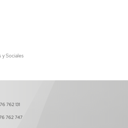
s y Sociales
76 762 131
76 762 747