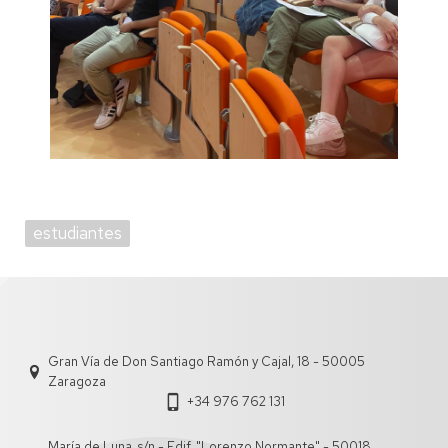
estudiantes
Gran Vía de Don Santiago Ramón y Cajal, 18 - 50005
Zaragoza
+34 976 762 131
María de Luna, s/n - Edif. "Lorenzo Normante" - 50018