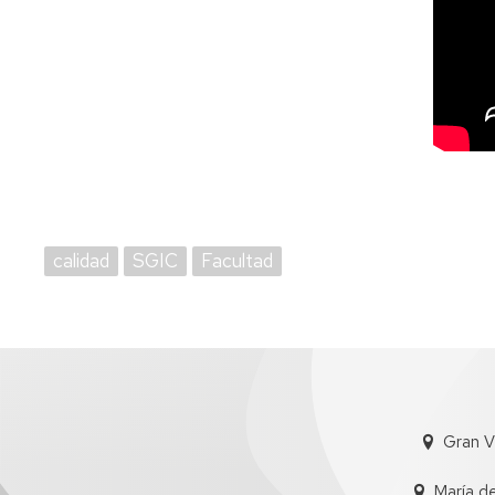
calidad
SGIC
Facultad
Gran V
María d