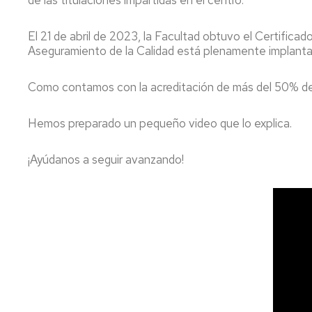
de las titulaciones impartidas en el centro.
U
por
de
cambio
exámenes
Trabajo
El 21 de abril de 2023, la Facultad obtuvo el Certifi
de
I
fin
Aseguramiento de la Calidad está plenamente implanta
opción
W
de
Evaluación
grado
por
E
y
compensación
Como contamos con la acreditación de más del 50% de l
y
máster
curricular
E
P
Hemos preparado un pequeño video que lo explica.
Título
y
S
SET
¡Ayúdanos a seguir avanzando!
p
Certificados
D