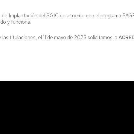
niversa
cado de Implantación del SGIC de acuerdo con el programa PA
nternational
do y funciona.
eek
gresados
as titulaciones, el 11 de mayo de 2023 solicitamos la
ACRED
xperiencias
rofesionales
alidas
rofesionales
eportes