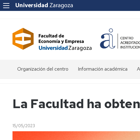
Organización del centro
Información académica
A
Saludo
Admisión
O
de
d
la
E
Becas
La Facultad ha obten
Decana
y
ayudas
P
Equipo
al
a
Decanal
estudio
f
15/05/2023
e
Órganos
Matrícula
Matrícula
de
por
P