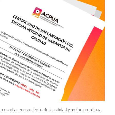
os
antes
es
s
cimientos
nadores
l
do
os-
nadores
o es el aseguramiento de la calidad y mejora continua