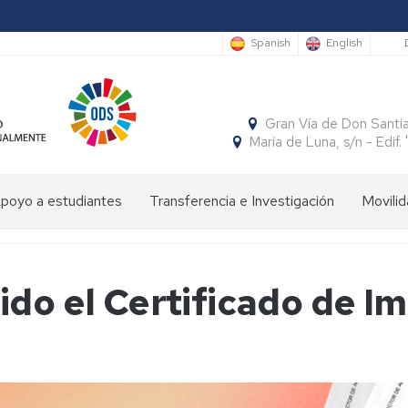
S
Spanish
English
Gran Vía de Don Santi
María de Luna, s/n - Edi
poyo a estudiantes
Transferencia e Investigación
Movilid
limpiada
Cátedras
Movili
Estudi
e
Interna
Entran
conomía
SocialFECEM
ido el Certificado de I
Movili
Estudi
Progr
resentación
Nacion
Salient
SICUE
Publicaciones
El
Semestre
uturos
Económico
Estudi
Patrón
Insignias
studiantes
y
Salient
de
de
Empresarial
Tutoria
la
Honor
resentación
Acuer
Facultad