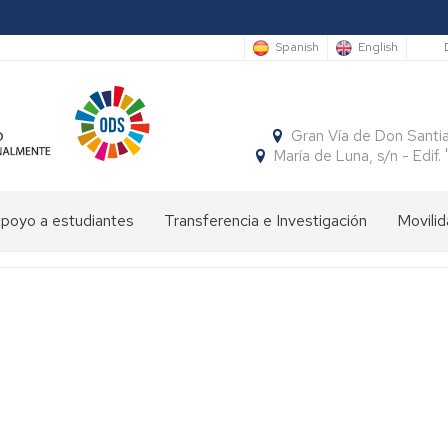
S
Spanish
English
Gran Vía de Don Santi
María de Luna, s/n - Edi
poyo a estudiantes
Transferencia e Investigación
Movilid
limpiada
Cátedras
Movili
Estudi
e
Interna
Entran
conomía
SocialFECEM
Movili
Estudi
Progr
resentación
Nacion
Salient
SICUE
Publicaciones
El
Semestre
uturos
Económico
Estudi
Patrón
Insignias
studiantes
y
Salient
de
de
Empresarial
Tutoria
la
Honor
resentación
Acuer
Facultad