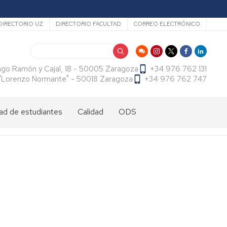
ecundario
DIRECTORIO UZ
DIRECTORIO FACULTAD
CORREO ELECTRÓNICO
Buscar
ago Ramón y Cajal, 18 - 50005 Zaragoza
+34 976 762 131
f. "Lorenzo Normante" - 50018 Zaragoza
+34 976 762 747
ad de estudiantes
Calidad
ODS
dad
antes
cional
tes
dad
antes
ama
al
es
antes
es
l
do