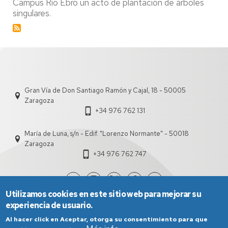
Campus Río Ebro un acto de plantación de árboles
singulares
singulares.
en
el
Campus
Río
Ebro
Gran Vía de Don Santiago Ramón y Cajal, 18 - 50005
Zaragoza
+34 976 762 131
María de Luna, s/n - Edif. "Lorenzo Normante" - 50018
Zaragoza
+34 976 762 747
Utilizamos cookies en este sitio web para mejorar su
experiencia de usuario.
Al hacer click en Aceptar, otorga su consentimiento para que