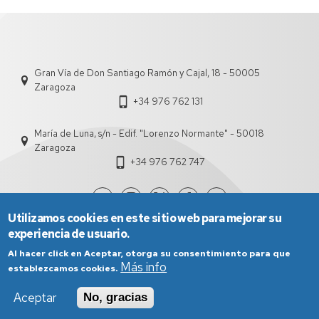
“lo
social”.
Certezas
y
dudas
Gran Vía de Don Santiago Ramón y Cajal, 18 - 50005
Zaragoza
+34 976 762 131
María de Luna, s/n - Edif. "Lorenzo Normante" - 50018
Zaragoza
+34 976 762 747
Utilizamos cookies en este sitio web para mejorar su
experiencia de usuario.
Al hacer click en Aceptar, otorga su consentimiento para que
Más info
establezcamos cookies.
Aceptar
No, gracias
Aviso Legal
Condiciones generales de uso
Política de Privacidad
Política de Cookies