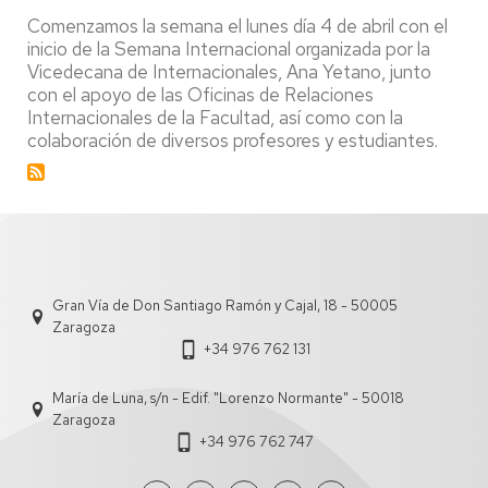
Facultad,
Comenzamos la semana el lunes día 4 de abril con el
San
inicio de la Semana Internacional organizada por la
Vicente
Vicedecana de Internacionales, Ana Yetano, junto
Ferrer
con el apoyo de las Oficinas de Relaciones
Internacionales de la Facultad, así como con la
colaboración de diversos profesores y estudiantes.
Gran Vía de Don Santiago Ramón y Cajal, 18 - 50005
Zaragoza
+34 976 762 131
María de Luna, s/n - Edif. "Lorenzo Normante" - 50018
Zaragoza
+34 976 762 747