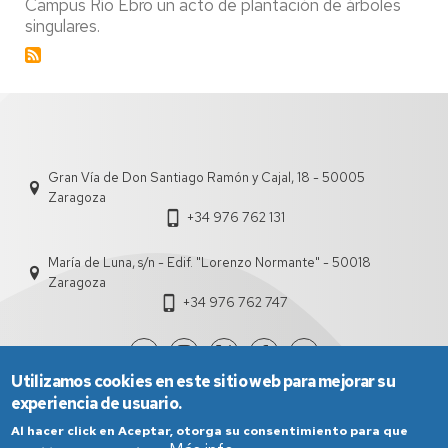
Campus Río Ebro un acto de plantación de árboles
singulares
singulares.
en
el
Campus
Río
Ebro
Gran Vía de Don Santiago Ramón y Cajal, 18 - 50005
Zaragoza
+34 976 762 131
María de Luna, s/n - Edif. "Lorenzo Normante" - 50018
Zaragoza
+34 976 762 747
Utilizamos cookies en este sitio web para mejorar su
experiencia de usuario.
Al hacer click en Aceptar, otorga su consentimiento para que