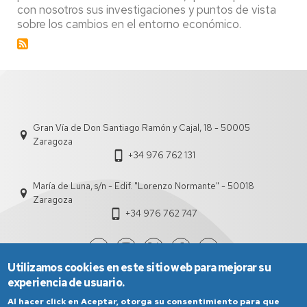
con nosotros sus investigaciones y puntos de vista
BBS
sobre los cambios en el entorno económico.
Gran Vía de Don Santiago Ramón y Cajal, 18 - 50005
Zaragoza
+34 976 762 131
María de Luna, s/n - Edif. "Lorenzo Normante" - 50018
Zaragoza
+34 976 762 747
Utilizamos cookies en este sitio web para mejorar su
experiencia de usuario.
Al hacer click en Aceptar, otorga su consentimiento para que