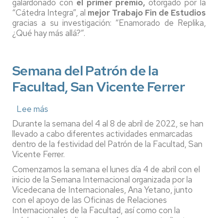
galardonado con
el primer premio,
otorgado por la
CÁTEDRA
“Cátedra Integra”, al
mejor Trabajo Fin de Estudios
INTEGRA
gracias a su investigación: “Enamorado de Replika,
AL
MEJOR
¿Qué hay más allá?”.
TRABAJO
FIN
DE
Semana del Patrón de la
ESTUDIOS
Facultad, San Vicente Ferrer
Lee más
sobre
Semana
Durante la semana del 4 al 8 de abril de 2022, se han
del
llevado a cabo diferentes actividades enmarcadas
Patrón
dentro de la festividad del Patrón de la Facultad, San
de
Vicente Ferrer.
la
Facultad,
Comenzamos la semana el lunes día 4 de abril con el
San
inicio de la Semana Internacional organizada por la
Vicente
Vicedecana de Internacionales, Ana Yetano, junto
Ferrer
con el apoyo de las Oficinas de Relaciones
Internacionales de la Facultad, así como con la