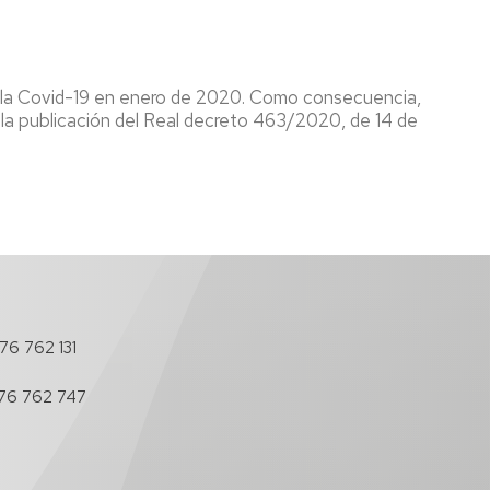
os
antes
 a la Covid-19 en enero de 2020. Como consecuencia,
es
 la publicación del Real decreto 463/2020, de 14 de
s
cimientos
nadores
l
76 762 131
do
os-
76 762 747
nadores