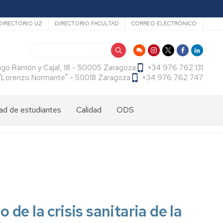
ecundario
DIRECTORIO UZ
DIRECTORIO FACULTAD
CORREO ELECTRÓNICO
Buscar
ago Ramón y Cajal, 18 - 50005 Zaragoza
+34 976 762 131
f. "Lorenzo Normante" - 50018 Zaragoza
+34 976 762 747
ad de estudiantes
Calidad
ODS
dad
antes
cional
tes
dad
antes
ama
al
es
antes
es
de la crisis sanitaria de la
l
do