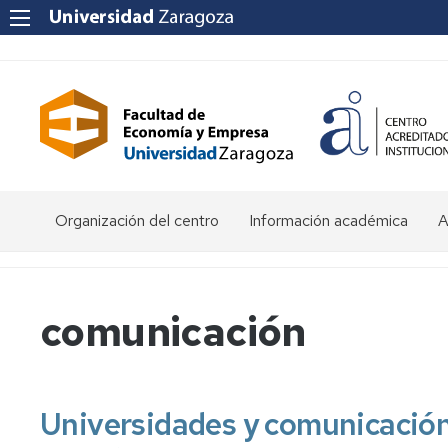
Organización del centro
Información académica
A
Saludo
Admisión
O
de
d
la
E
Becas
comunicación
Decana
y
ayudas
P
Equipo
al
a
Decanal
estudio
f
e
Universidades y comunicación: p
Órganos
Matrícula
Matrícula
de
por
P