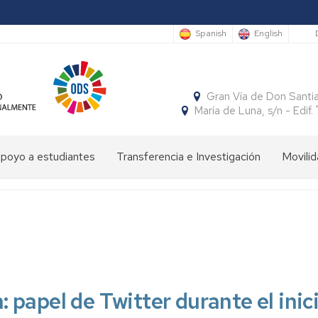
S
Spanish
English
Gran Vía de Don Santi
María de Luna, s/n - Edi
poyo a estudiantes
Transferencia e Investigación
Movilid
limpiada
Cátedras
Movili
Estudi
e
Interna
Entran
conomía
SocialFECEM
Movili
Estudi
Progr
resentación
Nacion
Salient
SICUE
Publicaciones
El
Semestre
uturos
Económico
Estudi
Patrón
Insignias
studiantes
y
Salient
de
de
apel de Twitter durante el inicio 
Empresarial
Tutoria
la
Honor
resentación
Acuer
Facultad