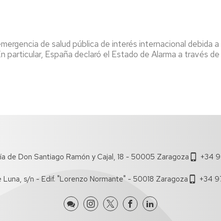
de
Documentos
Concursos
lumnos
Estudi
de
Grupos
e
Trabajo
de
uevo
Estudi
investigación
emergencia de salud pública de interés internacional debida
ngreso
Salient
Boletín
 particular, España declaró el Estado de Alarma a través de
Dobles
iFECEM
Brown
ursos
Grado
Bag
ero
Seminars
Recono
lan
y
Proyectos
e
Manual
de
rientación
de
Innovación
niversitaria
Coordi
Docente
entoría
Tutoria
IEDIS
ía de Don Santiago Ramón y Cajal, 18 - 50005 Zaragoza
+34 9
Acuer
ferta
de
e
Estudi
e Luna, s/n - Edif. "Lorenzo Normante" - 50018 Zaragoza
+34 9
ursos
Coordi
e
ormación
e