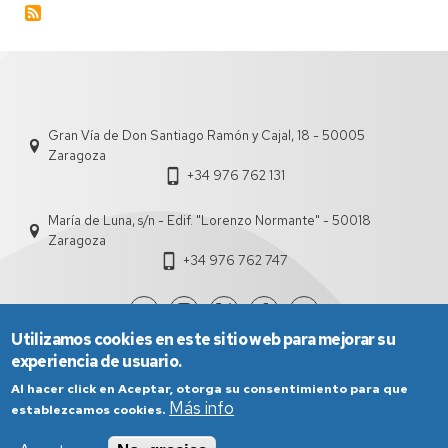
la
evolución
del
COVID-
19
a
nivel
Gran Vía de Don Santiago Ramón y Cajal, 18 - 50005
de
Zaragoza
distrito
+34 976 762 131
usando
regresiones
de
María de Luna, s/n - Edif. "Lorenzo Normante" - 50018
Poisson
Zaragoza
+34 976 762 747
Utilizamos cookies en este sitio web para mejorar su
experiencia de usuario.
Al hacer click en Aceptar, otorga su consentimiento para que
Más info
establezcamos cookies.