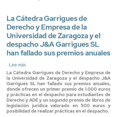
de
Derecho
Tributario
La Cátedra Garrigues de
Derecho y Empresa de la
Universidad de Zaragoza y el
despacho J&A Garrigues SL
han fallado sus premios anuales
Lee más
sobre
La
La Cátedra Garrigues de Derecho y Empresa de
Cátedra
la Universidad de Zaragoza y el despacho J&A
Garrigues
Garrigues SL han fallado sus premios anuales,
de
donde ofrecen un primer premio de 1.000 euros
Derecho
y prácticas en el despacho para estudiantes de
y
Empresa
Derecho y ADE y un segundo premio de libros de
de
legislación jurídica valorado en 500 euros y
la
posibilidad de realizar prácticas en el despacho.
Universidad