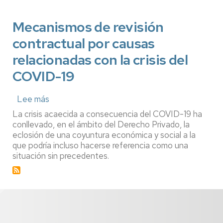
de
Zaragoza
Mecanismos de revisión
y
el
contractual por causas
despacho
J&A
relacionadas con la crisis del
Garrigues
SL
COVID-19
han
fallado
Lee más
sus
sobre
premios
Mecanismos
La crisis acaecida a consecuencia del COVID-19 ha
anuales
de
conllevado, en el ámbito del Derecho Privado, la
revisión
eclosión de una coyuntura económica y social a la
contractual
que podría incluso hacerse referencia como una
por
situación sin precedentes.
causas
relacionadas
con
la
crisis
del
COVID-
19