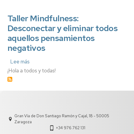
al
estrés
en
Taller Mindfulness:
la
universidad
Desconectar y eliminar todos
no
aquellos pensamientos
presencial.
negativos
Lee más
sobre
Taller
¡Hola a todos y todas!
Mindfulness:
Desconectar
y
eliminar
todos
aquellos
pensamientos
negativos
Gran Vía de Don Santiago Ramón y Cajal, 18 - 50005
Zaragoza
+34 976 762 131