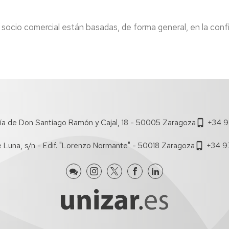
de
Documentos
Concursos
lumnos
Estudi
de
Grupos
 socio comercial están basadas, de forma general, en la conf
e
Trabajo
de
uevo
Estudi
investigación
ngreso
Salient
Boletín
Dobles
iFECEM
Brown
ursos
Grado
Bag
ero
Seminars
Recono
lan
y
Proyectos
e
Manual
de
rientación
de
ía de Don Santiago Ramón y Cajal, 18 - 50005 Zaragoza
+34 9
Innovación
niversitaria
Coordi
Docente
e Luna, s/n - Edif. "Lorenzo Normante" - 50018 Zaragoza
+34 9
entoría
Tutoria
IEDIS
Acuer
ferta
de
e
Estudi
ursos
Coordi
e
ormación
e