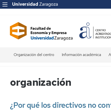
Organización del centro
Información académica
A
Saludo
Admisión
O
de
d
la
E
Becas
organización
Decana
y
ayudas
P
Equipo
al
a
Decanal
estudio
f
e
¿Por qué los directivos no co
Órganos
Matrícula
Matrícula
de
por
P