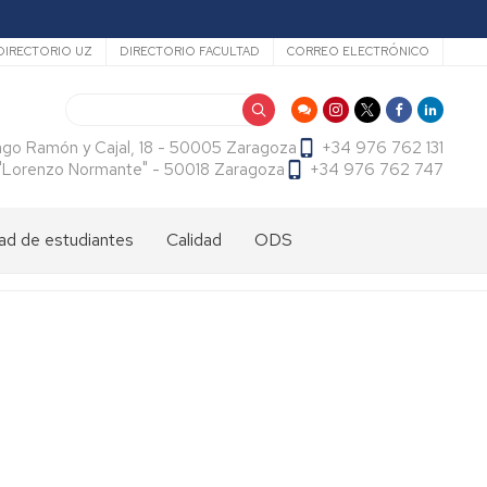
ecundario
DIRECTORIO UZ
DIRECTORIO FACULTAD
CORREO ELECTRÓNICO
Buscar
ago Ramón y Cajal, 18 - 50005 Zaragoza
+34 976 762 131
f. "Lorenzo Normante" - 50018 Zaragoza
+34 976 762 747
ad de estudiantes
Calidad
ODS
dad
antes
cional
tes
dad
antes
ama
al
es
antes
es
l
do