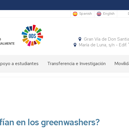
S
Spanish
English
Gran Vía de Don Santi
María de Luna, s/n - Edi
poyo a estudiantes
Transferencia e Investigación
Movilid
limpiada
Cátedras
Movili
Estudi
e
Interna
Entran
conomía
SocialFECEM
Movili
Estudi
Progr
resentación
Nacion
Salient
SICUE
Publicaciones
El
Semestre
uturos
Económico
Estudi
Patrón
Insignias
studiantes
y
Salient
de
de
nfían en los greenwashers?
Empresarial
Tutoria
la
Honor
resentación
Acuer
Facultad