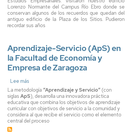
Estudios Empresariales. Visitaron nuestro edificio
Lorenzo Normante del Campus Río Ebro donde se
conservan algunos de los recuerdos que quedan del
antiguo edificio de la Plaza de los Sitios. Pudieron
recordar sus años
Aprendizaje-Servicio (ApS) en
la Facultad de Economía y
Empresa de Zaragoza
Lee más
sobre
Aprendizaje-
La metodología
“Aprendizaje y Servicio”
(con
Servicio
siglas
ApS
), desarrolla una innovadora práctica
(ApS)
educativa que combina los objetivos de aprendizaje
en
curricular con objetivos de servicio a la comunidad y
la
considera al que recibe el servicio como el elemento
Facultad
de
central del proceso
Economía
y