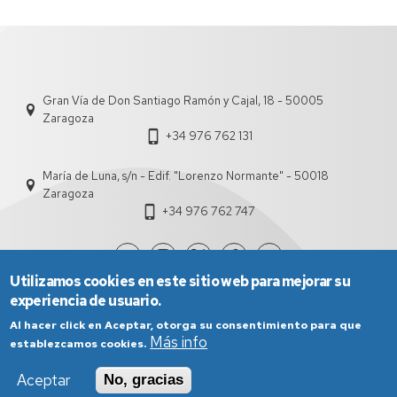
Empresa
de
Zaragoza
Gran Vía de Don Santiago Ramón y Cajal, 18 - 50005
Zaragoza
+34 976 762 131
María de Luna, s/n - Edif. "Lorenzo Normante" - 50018
Zaragoza
+34 976 762 747
Utilizamos cookies en este sitio web para mejorar su
experiencia de usuario.
Al hacer click en Aceptar, otorga su consentimiento para que
Más info
establezcamos cookies.
Aceptar
No, gracias
Aviso Legal
Condiciones generales de uso