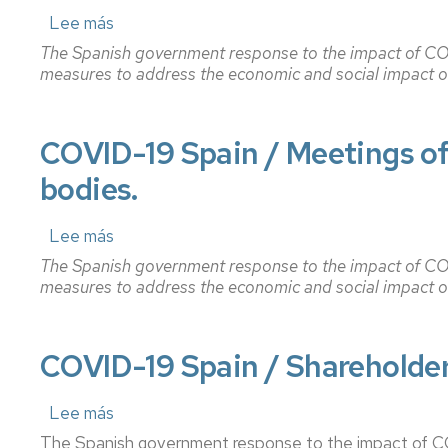
Representación
internet
a
Precios
Lee más
sobre
a
públicos
COVID-
The Spanish government response to the impact of CO
d
Administración
Biblioteca
Cambio
19
measures to address the economic and social impact 
n
y
de
Spain
Permanencia
i
Servicios
/
grupo
Conserjería
Accounting
de
Extinción
duties
docencia
C
Departamentos
Informática
y
COVID-19 Spain / Meetings of
C
adaptación
bodies.
Cambio
Delegación
de
Reprografía
modalidad
P
de
planes
matrícula
d
estudiantes
de
Secretaría
Lee más
sobre
(Tiempo
o
estudio
COVID-
completo/Tiempo
u
The Spanish government response to the impact of CO
19
parcial)
y
Exámenes
Convocatorias
measures to address the economic and social impact 
Spain
m
de
/
Anulación
examen
Reconocimiento
Meetings
de
O
de
of
COVID-19 Spain / Shareholders
matrícula
d
créditos
Adelanto
companies
C
de
and
d
Anulación
convocatoria
Prácticas
other
Lee más
sobre
F
de
en
legal
COVID-
d
matrícula
The Spanish government response to the impact of C
empresa
Revisión
entities