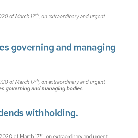
os
th
20 of March 17
, on extraordinary and urgent
antes
es
s
ties governing and managing
cimientos
nadores
th
20 of March 17
, on extraordinary and urgent
ies governing and managing bodies
.
l
do
idends withholding.
os-
nadores
th
2020 of March 17
, on extraordinary and urgent