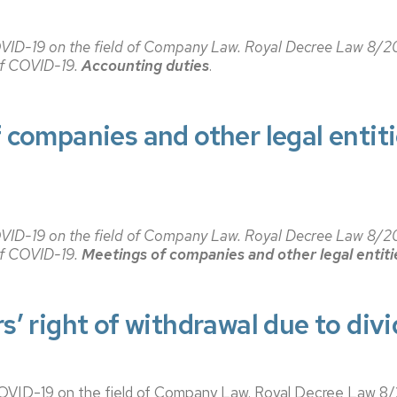
de
Documentos
Concursos
lumnos
Estudi
de
Grupos
VID-19 on the field of Company Law.
Royal Decree Law 8/20
e
Trabajo
de
of COVID-19.
Accounting duties
.
uevo
Estudi
investigación
ngreso
Salient
Boletín
Dobles
iFECEM
Brown
ursos
Grado
Bag
 companies and other legal enti
ero
Seminars
Recono
lan
y
Proyectos
e
Manual
de
rientación
de
Innovación
niversitaria
Coordi
Docente
VID-19 on the field of Company Law.
Royal Decree Law 8/20
of COVID-19.
Meetings of companies and other legal entit
entoría
Tutoria
IEDIS
Acuer
ferta
de
’ right of withdrawal due to div
e
Estudi
ursos
Coordi
e
ormación
e
OVID-19 on the field of Company Law.
Royal Decree Law 8/