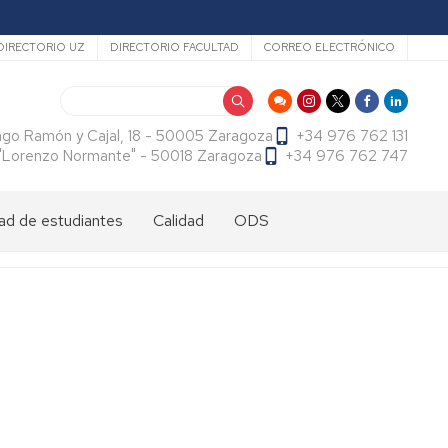
ecundario
DIRECTORIO UZ
DIRECTORIO FACULTAD
CORREO ELECTRÓNICO
Buscar
ago Ramón y Cajal, 18 - 50005 Zaragoza
+34 976 762 131
f. "Lorenzo Normante" - 50018 Zaragoza
+34 976 762 747
ad de estudiantes
Calidad
ODS
dad
antes
cional
tes
dad
antes
ama
al
es
antes
es
l
do