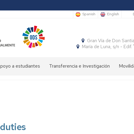
S
Spanish
English
Gran Vía de Don Santi
María de Luna, s/n - Edi
poyo a estudiantes
Transferencia e Investigación
Movilid
limpiada
Cátedras
Movili
Estudi
e
Interna
Entran
conomía
SocialFECEM
Movili
Estudi
Progr
resentación
Nacion
Salient
SICUE
Publicaciones
El
Semestre
uturos
Económico
Estudi
Patrón
Insignias
studiantes
y
Salient
de
de
duties
Empresarial
Tutoria
la
Honor
resentación
Acuer
Facultad