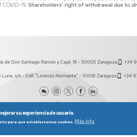
niversa
of COVID-19.
Shareholders’ right of withdrawal due to d
nternational
eek
gresados
xperiencias
rofesionales
ía de Don Santiago Ramón y Cajal, 18 - 50005 Zaragoza
+34 9
alidas
rofesionales
e Luna, s/n - Edif. "Lorenzo Normante" - 50018 Zaragoza
+34 9
eportes
mejorar su experiencia de usuario.
Más info
iento para que establezcamos cookies.
nes generales de uso
Política de Privacidad
Política de Cookies