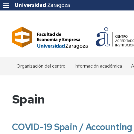
Organización del centro
Información académica
A
Saludo
Admisión
O
de
d
la
E
Becas
Spain
Decana
y
ayudas
P
Equipo
al
a
Decanal
estudio
f
e
COVID-19 Spain / Accounting 
Órganos
Matrícula
Matrícula
de
por
P