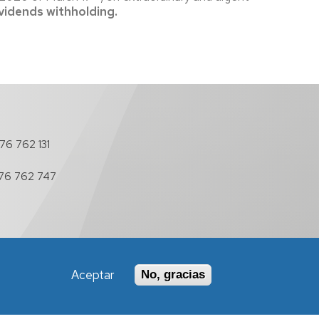
ividends withholding
.
76 762 131
76 762 747
Aceptar
No, gracias
Política de Accesibilidad