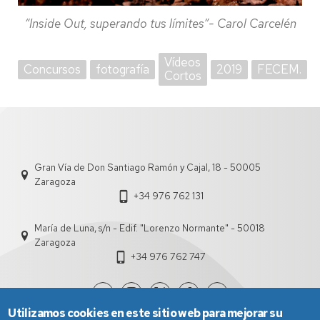
“Inside Out, superando tus límites”- Carol Carcelén
Vídeos
Concursos
fotografía
2019
FECEM.
Cortos
Gran Vía de Don Santiago Ramón y Cajal, 18 - 50005
Zaragoza
+34 976 762 131
María de Luna, s/n - Edif. "Lorenzo Normante" - 50018
Zaragoza
+34 976 762 747
Utilizamos cookies en este sitio web para mejorar su