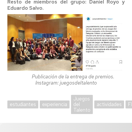
Resto de miembros del grupo: Daniel Royo y
Eduardo Salvo.
Publicación de la entrega de premios.
Instagram: juegosdeltalento
Juegos
estudiantes
experiencia
del
actividades
F
Talento