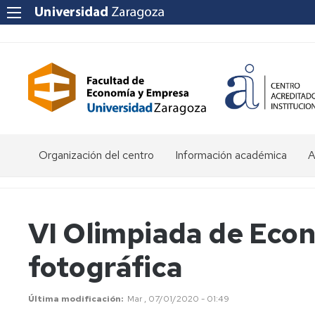
Organización del centro
Información académica
A
Saludo
Admisión
O
de
d
la
E
Becas
VI Olimpiada de Econ
Decana
y
ayudas
P
fotográfica
Equipo
al
a
Decanal
estudio
f
e
Órganos
Matrícula
Matrícula
Última modificación
Mar , 07/01/2020 - 01:49
de
por
P