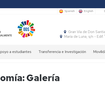
S
Spanish
English
Gran Vía de Don Santi
María de Luna, s/n - Edi
poyo a estudiantes
Transferencia e Investigación
Movilid
limpiada
Cátedras
Movili
Estudi
e
Interna
Entran
conomía
SocialFECEM
omía: Galería
Movili
Estudi
Progr
resentación
Nacion
Salient
SICUE
Publicaciones
El
Semestre
uturos
Económico
Estudi
Patrón
Insignias
studiantes
y
Salient
de
de
Empresarial
Tutoria
la
Honor
resentación
Acuer
Facultad