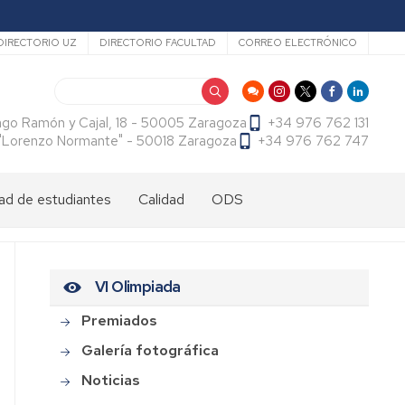
ecundario
DIRECTORIO UZ
DIRECTORIO FACULTAD
CORREO ELECTRÓNICO
Buscar
ago Ramón y Cajal, 18 - 50005 Zaragoza
+34 976 762 131
f. "Lorenzo Normante" - 50018 Zaragoza
+34 976 762 747
ad de estudiantes
Calidad
ODS
dad
antes
cional
tes
VI Olimpiada
dad
antes
ama
al
es
Premiados
antes
Galería fotográfica
es
Noticias
l
do