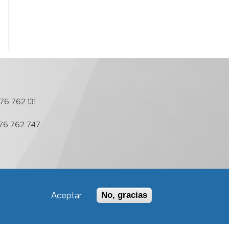
76 762 131
76 762 747
Aceptar
No, gracias
Política de Accesibilidad