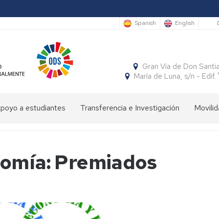
S
Spanish
English
Gran Vía de Don Santi
María de Luna, s/n - Edi
poyo a estudiantes
Transferencia e Investigación
Movilid
limpiada
Cátedras
Movili
Estudi
e
Interna
Entran
conomía
SocialFECEM
nomía: Premiados
Movili
Estudi
Progr
resentación
Nacion
Salient
SICUE
Publicaciones
El
Semestre
uturos
Económico
Estudi
Patrón
Insignias
studiantes
y
Salient
de
de
Empresarial
Tutoria
la
Honor
resentación
Acuer
Facultad