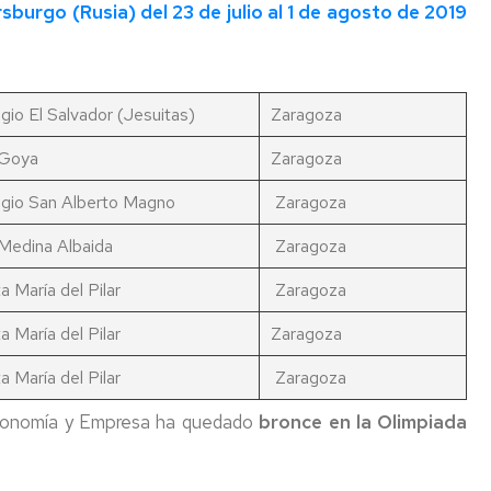
burgo (Rusia) del 23 de julio al 1 de agosto de 2019
niversa
nternational
eek
gio El Salvador (Jesuitas)
Zaragoza
gresados
 Goya
Zaragoza
xperiencias
rofesionales
gio San Alberto Magno
Zaragoza
alidas
Medina Albaida
Zaragoza
rofesionales
a María del Pilar
Zaragoza
eportes
a María del Pilar
Zaragoza
a María del Pilar
Zaragoza
Economía y Empresa ha quedado
bronce en la Olimpiada