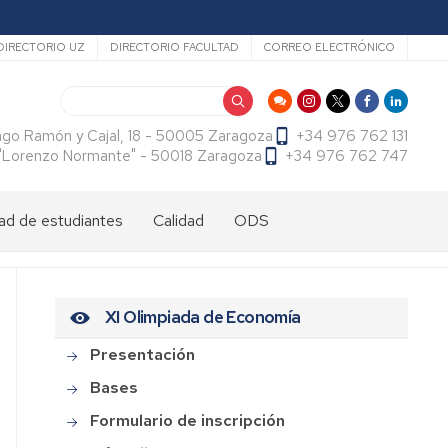
ecundario
DIRECTORIO UZ
DIRECTORIO FACULTAD
CORREO ELECTRÓNICO
Buscar
ago Ramón y Cajal, 18 - 50005 Zaragoza
+34 976 762 131
f. "Lorenzo Normante" - 50018 Zaragoza
+34 976 762 747
ad de estudiantes
Calidad
ODS
dad
antes
cional
tes
XI Olimpiada de Economía
dad
antes
ama
al
es
Presentación
antes
Bases
es
Formulario de inscripción
l
do