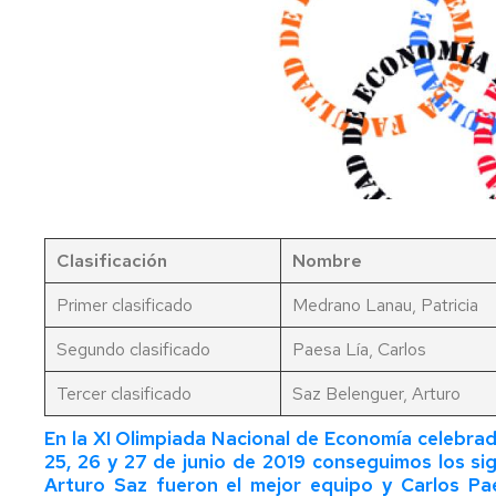
Representación
internet
a
Precios
a
públicos
d
Administración
Biblioteca
Cambio
n
y
de
Permanencia
i
Servicios
grupo
Conserjería
de
Extinción
docencia
C
Departamentos
Informática
y
C
adaptación
Cambio
Delegación
de
Reprografía
modalidad
P
de
planes
matrícula
d
estudiantes
de
Secretaría
Clasificación
Nombre
(Tiempo
o
estudio
completo/Tiempo
u
Primer clasificado
Medrano Lanau, Patricia
parcial)
y
Exámenes
Convocatorias
m
de
Segundo clasificado
Paesa Lía, Carlos
Anulación
examen
Reconocimiento
de
O
de
Tercer clasificado
Saz Belenguer, Arturo
matrícula
d
créditos
Adelanto
C
de
En la XI Olimpiada Nacional de Economía celebra
d
Anulación
convocatoria
Prácticas
25, 26 y 27 de junio de 2019 conseguimos los si
F
de
en
Arturo Saz fueron el mejor equipo y Carlos Pae
d
matrícula
empresa
Revisión