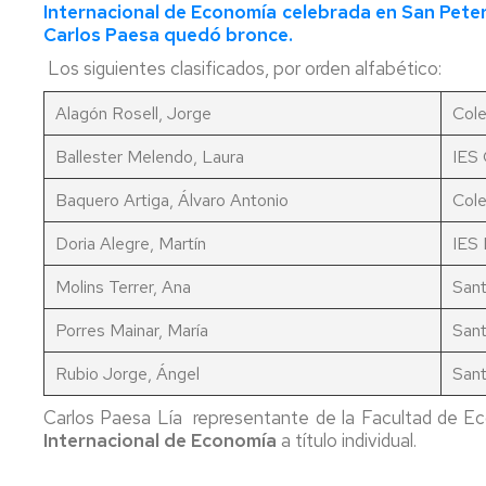
Internacional de Economía celebrada en San Peters
U
por
de
Carlos Paesa quedó bronce.
cambio
exámenes
Trabajo
de
I
fin
Los siguientes clasificados, por orden alfabético:
opción
W
de
Evaluación
grado
por
Alagón Rosell, Jorge
Cole
E
y
compensación
y
máster
curricular
Ballester Melendo, Laura
IES
E
P
Título
Baquero Artiga, Álvaro Antonio
Cole
y
S
SET
Doria Alegre, Martín
IES 
p
Certificados
Molins Terrer, Ana
Sant
D
Porres Mainar, María
Sant
Rubio Jorge, Ángel
Sant
Carlos Paesa Lía representante de la Facultad de 
Internacional de Economía
a título individual.