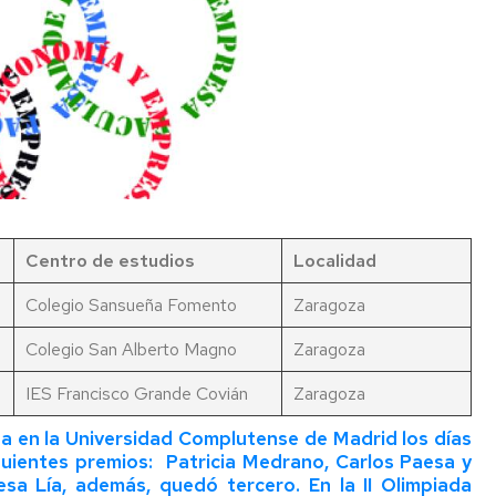
de
Documentos
Concursos
lumnos
Estudi
de
Grupos
e
Trabajo
de
uevo
Estudi
investigación
ngreso
Salient
Boletín
Dobles
iFECEM
Brown
ursos
Grado
Bag
ero
Seminars
Recono
lan
y
Proyectos
e
Manual
de
Centro de estudios
Localidad
rientación
de
Innovación
niversitaria
Coordi
Docente
Colegio Sansueña Fomento
Zaragoza
entoría
Tutoria
IEDIS
Colegio San Alberto Magno
Zaragoza
Acuer
ferta
de
IES Francisco Grande Covián
Zaragoza
e
Estudi
ursos
Coordi
da en la Universidad Complutense de Madrid los días
e
guientes premios: Patricia Medrano, Carlos Paesa y
ormación
sa Lía, además, quedó tercero. En la II Olimpiada
e