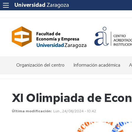
Organización del centro
Información académica
A
Saludo
Admisión
O
de
d
la
E
Becas
XI Olimpiada de Eco
Decana
y
ayudas
P
Equipo
al
a
Última modificación
Lun , 24/06/2024 - 10:42
Decanal
estudio
f
e
Órganos
Matrícula
Matrícula
de
por
P