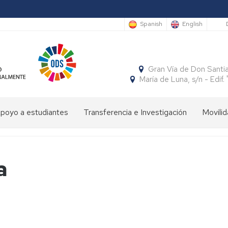
S
Spanish
English
Gran Vía de Don Santi
María de Luna, s/n - Edi
poyo a estudiantes
Transferencia e Investigación
Movilid
limpiada
Cátedras
Movili
Estudi
e
Interna
Entran
conomía
SocialFECEM
a
Movili
Estudi
Progr
resentación
Nacion
Salient
SICUE
Publicaciones
El
Semestre
uturos
Económico
Estudi
Patrón
Insignias
studiantes
y
Salient
de
de
Empresarial
Tutoria
la
Honor
resentación
Acuer
Facultad