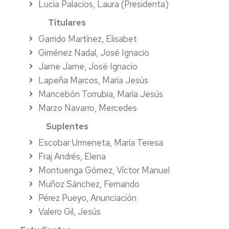
Lucia Palacios, Laura (Presidenta)
Representación
internet
a
Precios
a
públicos
Titulares
d
Administración
Biblioteca
Cambio
Garrido Martínez, Elisabet
n
y
de
Permanencia
i
Servicios
grupo
Conserjería
Giménez Nadal, José Ignacio
de
Extinción
Jarne Jarne, José Ignacio
docencia
C
Departamentos
Informática
y
Lapeña Marcos, María Jesús
C
adaptación
Cambio
Delegación
de
Reprografía
Mancebón Torrubia, María Jesús
modalidad
P
de
planes
Marzo Navarro, Mercedes
matrícula
d
estudiantes
de
Secretaría
(Tiempo
o
estudio
Suplentes
completo/Tiempo
u
Escobar Urmeneta, María Teresa
parcial)
y
Exámenes
Convocatorias
m
de
Fraj Andrés, Elena
Anulación
examen
Reconocimiento
Montuenga Gómez, Víctor Manuel
de
O
de
Muñoz Sánchez, Fernando
matrícula
d
créditos
Adelanto
C
de
Pérez Pueyo, Anunciación
d
Anulación
convocatoria
Prácticas
Valero Gil, Jesús
F
de
en
d
matrícula
empresa
Revisión