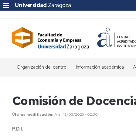
Organización del centro
Información académica
A
Saludo
Admisión
O
de
d
la
E
Becas
Comisión de Docenci
Decana
y
ayudas
P
Equipo
al
a
Última modificación
Vie , 13/03/2026 - 02:30
Decanal
estudio
f
e
P.D.I.
Órganos
Matrícula
Matrícula
de
por
P