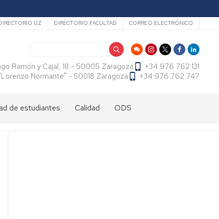
ecundario
DIRECTORIO UZ
DIRECTORIO FACULTAD
CORREO ELECTRÓNICO
Buscar
ago Ramón y Cajal, 18 - 50005 Zaragoza
+34 976 762 131
f. "Lorenzo Normante" - 50018 Zaragoza
+34 976 762 747
ad de estudiantes
Calidad
ODS
dad
antes
cional
tes
dad
antes
ama
al
es
antes
es
l
do