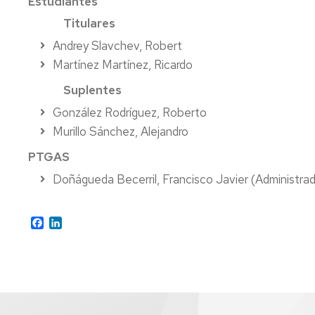
Estudiantes
U
por
de
Titulares
cambio
exámenes
Trabajo
de
I
fin
Andrey Slavchev, Robert
opción
W
de
Evaluación
Martínez Martínez, Ricardo
grado
por
E
y
compensación
Suplentes
y
máster
curricular
E
González Rodríguez, Roberto
P
Título
Murillo Sánchez, Alejandro
y
S
SET
PTGAS
p
Doñágueda Becerril, Francisco Javier (Administra
Certificados
D
Facebook
LinkedIn