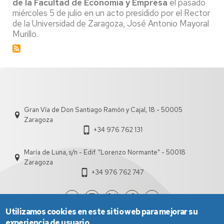
de la Facultad de Economía y Empresa
el pasado
de
miércoles 5 de julio en un acto presidido por el Rector
Muniaín
de la Universidad de Zaragoza, José Antonio Mayoral
toma
posesión
Murillo.
como
Decana
Gran Vía de Don Santiago Ramón y Cajal, 18 - 50005
Zaragoza
+34 976 762 131
María de Luna, s/n - Edif. "Lorenzo Normante" - 50018
Zaragoza
+34 976 762 747
Utilizamos cookies en este sitio web para mejorar su
experiencia de usuario.