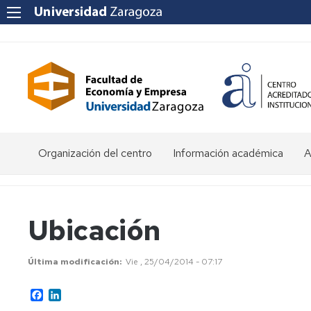
Organización del centro
Información académica
A
Saludo
Admisión
O
de
d
la
E
Becas
Ubicación
Decana
y
ayudas
P
Equipo
al
a
Última modificación
Vie , 25/04/2014 - 07:17
Decanal
estudio
f
e
Facebook
LinkedIn
Órganos
Matrícula
Matrícula
de
por
P