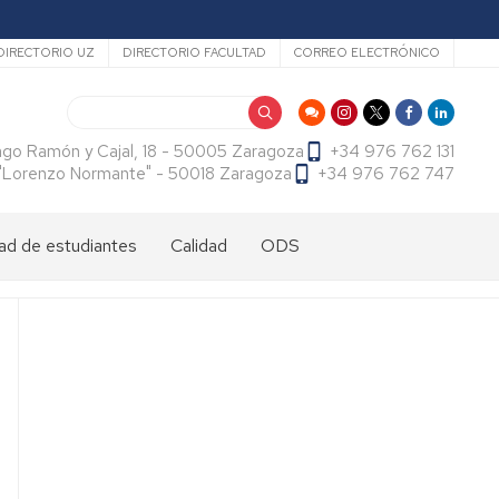
ecundario
DIRECTORIO UZ
DIRECTORIO FACULTAD
CORREO ELECTRÓNICO
Buscar
ago Ramón y Cajal, 18 - 50005 Zaragoza
+34 976 762 131
f. "Lorenzo Normante" - 50018 Zaragoza
+34 976 762 747
ad de estudiantes
Calidad
ODS
dad
antes
cional
tes
dad
antes
ama
al
es
antes
es
l
do