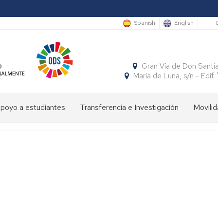
S
Spanish
English
Gran Vía de Don Santi
María de Luna, s/n - Edi
poyo a estudiantes
Transferencia e Investigación
Movilid
limpiada
Cátedras
Movili
Estudi
e
Interna
Entran
conomía
SocialFECEM
Movili
Estudi
Progr
resentación
Nacion
Salient
SICUE
Publicaciones
El
Semestre
uturos
Económico
Estudi
Patrón
Insignias
studiantes
y
Salient
de
de
Empresarial
Tutoria
la
Honor
resentación
Acuer
Facultad