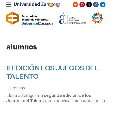
alumnos
II EDICIÓN LOS JUEGOS DEL
TALENTO
Lee más
sobre
II
Llega a Zaragoza
la
segunda edición de los
EDICIÓN
Juegos del Talento
, una actividad organizada por la
LOS
JUEGOS
DEL