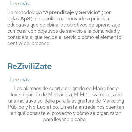
Lee más
sobre
Aprendizaje-
La metodología
“Aprendizaje y Servicio”
(con
Servicio
siglas
ApS
), desarrolla una innovadora práctica
(ApS)
educativa que combina los objetivos de aprendizaje
en
curricular con objetivos de servicio a la comunidad y
la
considera al que recibe el servicio como el elemento
Facultad
de
central del proceso
Economía
y
Empresa
ReZiviliZate
de
Zaragoza
Lee más
sobre
ReZiviliZate
Los alumnos de cuarto del grado de Marketing e
Investigación de Mercados ( MIM ) llevaron a cabo
una iniciativa solidaria para la asignatura de Marketing
Público y No Lucratico. En esta entrada nos cuentan
en qué consiste el proyecto y cómo se organizaron
para llevarlo a cabo.