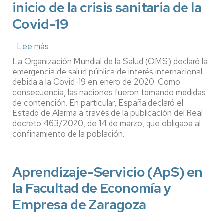
inicio de la crisis sanitaria de la
Covid-19
Lee más
sobre
Universidades
La Organización Mundial de la Salud (OMS) declaró la
y
emergencia de salud pública de interés internacional
comunicación:
debida a la Covid-19 en enero de 2020. Como
papel
consecuencia, las naciones fueron tomando medidas
de
de contención. En particular, España declaró el
Twitter
durante
Estado de Alarma a través de la publicación del Real
el
decreto 463/2020, de 14 de marzo, que obligaba al
inicio
confinamiento de la población.
de
la
crisis
Aprendizaje-Servicio (ApS) en
sanitaria
de
la Facultad de Economía y
la
Covid-
Empresa de Zaragoza
19