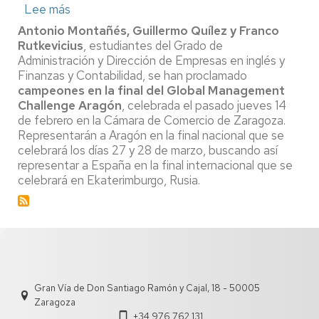
Lee más
sobre
Dos
Antonio Montañés, Guillermo Quílez y Franco
equipos
Rutkevicius
, estudiantes del Grado de
de
Administración y Dirección de Empresas en inglés y
estudiantes
Finanzas y Contabilidad, se han proclamado
de
campeones en la final del Global Management
la
Facultad,
Challenge Aragón
, celebrada el pasado jueves 14
primer
de febrero en la Cámara de Comercio de Zaragoza.
y
Representarán a Aragón en la final nacional que se
tercer
celebrará los días 27 y 28 de marzo, buscando así
premio
representar a España en la final internacional que se
en
celebrará en Ekaterimburgo, Rusia.
el
Global
Management
Challenge
Aragón
Gran Vía de Don Santiago Ramón y Cajal, 18 - 50005
Zaragoza
+34 976 762 131