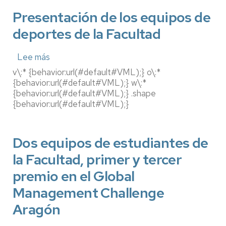
Presentación de los equipos de
deportes de la Facultad
Lee más
sobre
Presentación
v\:* {behavior:url(#default#VML);} o\:*
de
{behavior:url(#default#VML);} w\:*
los
{behavior:url(#default#VML);} .shape
equipos
{behavior:url(#default#VML);}
de
deportes
de
la
Dos equipos de estudiantes de
Facultad
la Facultad, primer y tercer
premio en el Global
Management Challenge
Aragón