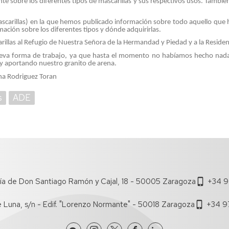
nte sobre los diferentes tipos de mascarillas y sus respectivos usos. Tamb
niversa
scarillas) en la que hemos publicado información sobre todo aquello que 
nternational
ación sobre los diferentes tipos y dónde adquirirlas.
eek
illas al Refugio de Nuestra Señora de la Hermandad y Piedad y a la Reside
va forma de trabajo, ya que hasta el momento no habíamos hecho nada p
gresados
y aportando nuestro granito de arena.
ina Rodriguez Toran
xperiencias
rofesionales
s
ADE
alidas
rofesionales
eportes
ía de Don Santiago Ramón y Cajal, 18 - 50005 Zaragoza
+34 9
e Luna, s/n - Edif. "Lorenzo Normante" - 50018 Zaragoza
+34 9