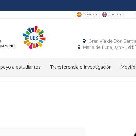
S
Spanish
English
Gran Vía de Don Santi
María de Luna, s/n - Edi
poyo a estudiantes
Transferencia e Investigación
Movilid
limpiada
Cátedras
Movili
Estudi
e
Interna
Entran
conomía
SocialFECEM
Movili
Estudi
Progr
resentación
Nacion
Salient
SICUE
Publicaciones
El
Semestre
uturos
Económico
Estudi
Patrón
Insignias
studiantes
y
Salient
de
de
Empresarial
Tutoria
la
Honor
resentación
Acuer
Facultad