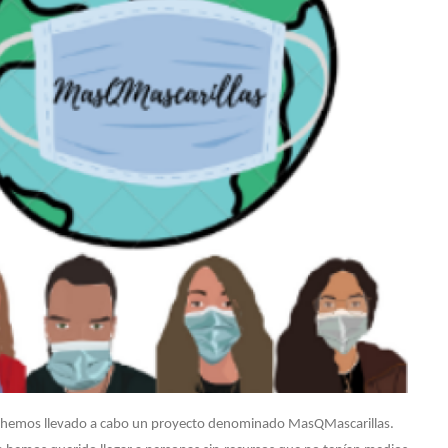
os
antes
es
s
cimientos
nadores
l
do
os-
nadores
que hemos llevado a cabo un proyecto denominado MasQMascarillas.