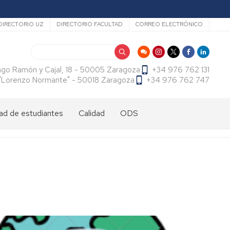
ecundario
DIRECTORIO UZ
DIRECTORIO FACULTAD
CORREO ELECTRÓNICO
Buscar
ago Ramón y Cajal, 18 - 50005 Zaragoza
+34 976 762 131
f. "Lorenzo Normante" - 50018 Zaragoza
+34 976 762 747
ad de estudiantes
Calidad
ODS
dad
antes
cional
tes
dad
antes
ama
al
es
antes
es
l
do