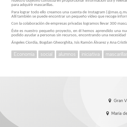
Nuestro objetivo consistía en proporcionar información útil y releva
U
por
de
para adquirir mascarillas.
cambio
exámenes
Trabajo
Para lograr todo ello creamos una cuenta de Instagram (@mas.q.ma
de
I
fin
Allí también se puede encontrar un pequeño vídeo que recoge inform
opción
W
de
Evaluación
Con la colaboración de empresas privadas logramos llevar 300 mascar
grado
por
Éste es nuestro pequeño proyecto, en él hemos aprendido una nue
E
y
compensación
podido ayudar a personas sin recursos, encontrando una necesidad 
y
máster
curricular
Ángeles Ciordia,
Bogdan Gheorghita,
Isis Ramón Álvarez y
Ana Crist
E
P
Título
Economía
social
alumnos
iniciativa
mascarilla
y
S
SET
p
Certificados
D
Gran V
María d