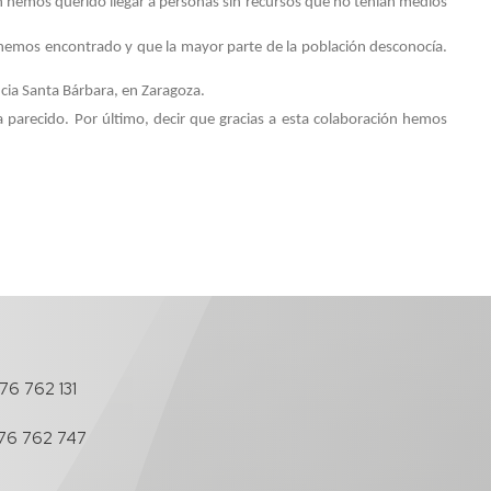
ién hemos querido llegar a personas sin recursos que no tenían medios
hemos encontrado y que la mayor parte de la población desconocía.
ncia Santa Bárbara, en Zaragoza.
arecido. Por último, decir que gracias a esta colaboración hemos
76 762 131
76 762 747