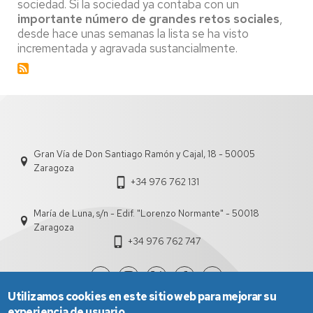
sociedad. Si la sociedad ya contaba con un
crisis
importante número de grandes retos sociales
,
desde hace unas semanas la lista se ha visto
incrementada y agravada sustancialmente.
Gran Vía de Don Santiago Ramón y Cajal, 18 - 50005
Zaragoza
+34 976 762 131
María de Luna, s/n - Edif. "Lorenzo Normante" - 50018
Zaragoza
+34 976 762 747
Utilizamos cookies en este sitio web para mejorar su
experiencia de usuario.