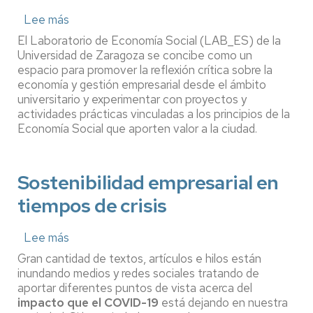
Lee más
sobre
El
El Laboratorio de Economía Social (LAB_ES) de la
Laboratorio
Universidad de Zaragoza se concibe como un
de
espacio para promover la reflexión crítica sobre la
Economía
economía y gestión empresarial desde el ámbito
Social
universitario y experimentar con proyectos y
(LAB_ES)
como
actividades prácticas vinculadas a los principios de la
eje
Economía Social que aporten valor a la ciudad.
de
dinamización
de
Sostenibilidad empresarial en
la
innovación
tiempos de crisis
docente
e
investigación
Lee más
sobre
educativa
Sostenibilidad
Gran cantidad de textos, artículos e hilos están
empresarial
inundando medios y redes sociales tratando de
en
aportar diferentes puntos de vista acerca del
tiempos
impacto que el COVID-19
está dejando en nuestra
de