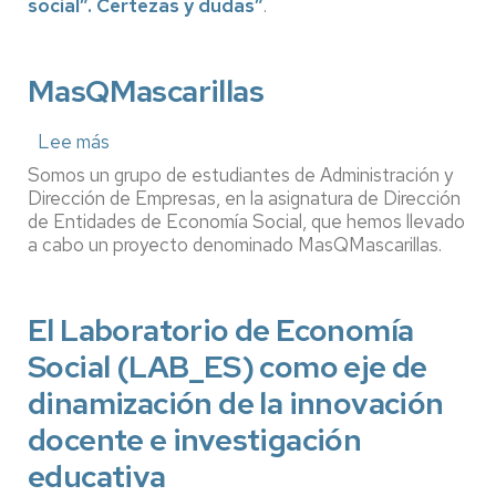
social”. Certezas y dudas”
.
de
pandemia.
Una
mirada
MasQMascarillas
hacia
el
futuro
Lee más
sobre
MasQMascarillas
Somos un grupo de estudiantes de Administración y
Dirección de Empresas, en la asignatura de Dirección
de Entidades de Economía Social, que hemos llevado
a cabo un proyecto denominado MasQMascarillas.
El Laboratorio de Economía
Social (LAB_ES) como eje de
dinamización de la innovación
docente e investigación
educativa