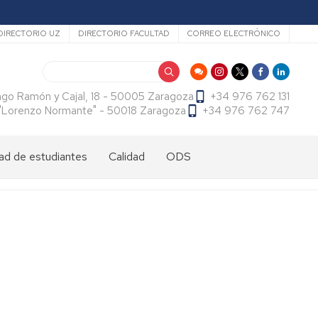
ecundario
DIRECTORIO UZ
DIRECTORIO FACULTAD
CORREO ELECTRÓNICO
Buscar
ago Ramón y Cajal, 18 - 50005 Zaragoza
+34 976 762 131
f. "Lorenzo Normante" - 50018 Zaragoza
+34 976 762 747
ad de estudiantes
Calidad
ODS
dad
antes
cional
tes
dad
antes
ama
al
es
antes
es
l
do