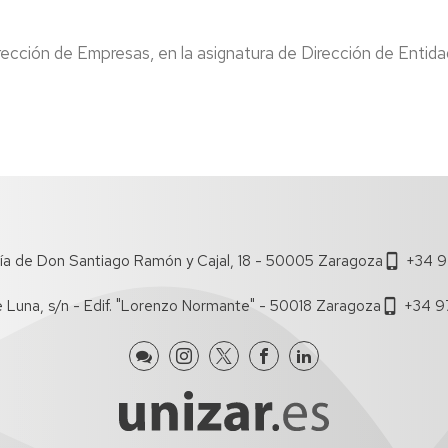
de
Documentos
Concursos
lumnos
Estudi
de
Grupos
rección de Empresas, en la asignatura de Dirección de Entid
e
Trabajo
de
uevo
Estudi
investigación
ngreso
Salient
Boletín
Dobles
iFECEM
Brown
ursos
Grado
Bag
ero
Seminars
Recono
lan
y
Proyectos
e
Manual
de
rientación
de
Innovación
niversitaria
Coordi
ía de Don Santiago Ramón y Cajal, 18 - 50005 Zaragoza
Docente
+34 9
entoría
Tutoria
IEDIS
e Luna, s/n - Edif. "Lorenzo Normante" - 50018 Zaragoza
+34 9
Acuer
ferta
de
e
Estudi
ursos
Coordi
e
ormación
e