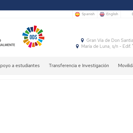
S
Spanish
English
Gran Vía de Don Santi
María de Luna, s/n - Edi
poyo a estudiantes
Transferencia e Investigación
Movilid
limpiada
Cátedras
Movili
Estudi
e
Interna
Entran
conomía
SocialFECEM
Movili
Estudi
Progr
resentación
Nacion
Salient
SICUE
Publicaciones
El
Semestre
uturos
Económico
Estudi
Patrón
Insignias
studiantes
y
Salient
de
de
Empresarial
Tutoria
la
Honor
resentación
Acuer
Facultad