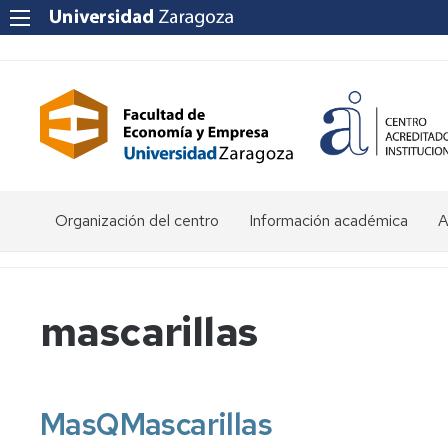
Organización del centro
Información académica
A
Saludo
Admisión
O
de
d
la
E
Becas
mascarillas
Decana
y
ayudas
P
Equipo
al
a
Decanal
estudio
f
e
MasQMascarillas
Órganos
Matrícula
Matrícula
de
por
P