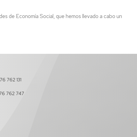
os
ades de Economía Social, que hemos llevado a cabo un
antes
es
s
cimientos
nadores
76 762 131
l
76 762 747
do
os-
nadores