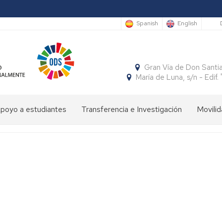
S
Spanish
English
Gran Vía de Don Santi
María de Luna, s/n - Edi
poyo a estudiantes
Transferencia e Investigación
Movilid
limpiada
Cátedras
Movili
Estudi
e
Interna
Entran
conomía
SocialFECEM
Movili
Estudi
Progr
resentación
Nacion
Salient
SICUE
Publicaciones
El
Semestre
uturos
Económico
Estudi
Patrón
Insignias
studiantes
y
Salient
de
de
Empresarial
Tutoria
la
Honor
resentación
Acuer
Facultad