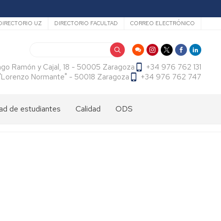
ecundario
DIRECTORIO UZ
DIRECTORIO FACULTAD
CORREO ELECTRÓNICO
Buscar
ago Ramón y Cajal, 18 - 50005 Zaragoza
+34 976 762 131
f. "Lorenzo Normante" - 50018 Zaragoza
+34 976 762 747
ad de estudiantes
Calidad
ODS
dad
antes
cional
tes
dad
antes
ama
al
es
antes
es
l
do