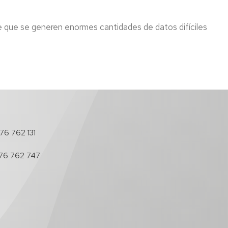
os
ce que se generen enormes cantidades de datos difíciles
antes
es
s
cimientos
nadores
76 762 131
l
76 762 747
do
os-
nadores