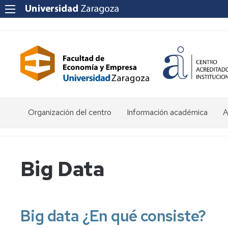
Organización del centro
Información académica
A
Saludo
Admisión
O
de
d
la
E
Becas
Big Data
Decana
y
ayudas
P
Equipo
al
a
Decanal
estudio
f
e
Big data ¿En qué consiste?
Órganos
Matrícula
Matrícula
de
por
P