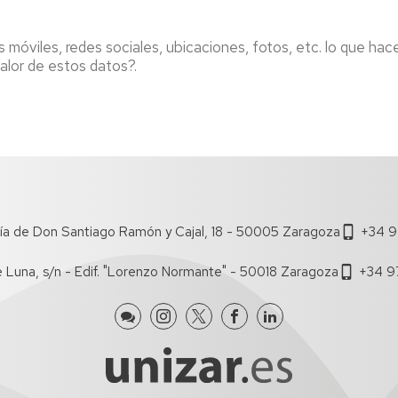
de
Documentos
Concursos
lumnos
Estudi
de
Grupos
 móviles, redes sociales, ubicaciones, fotos, etc. lo que ha
e
Trabajo
de
valor de estos datos?.
uevo
Estudi
investigación
ngreso
Salient
Boletín
Dobles
iFECEM
Brown
ursos
Grado
Bag
ero
Seminars
Recono
lan
y
Proyectos
e
Manual
de
rientación
de
Innovación
niversitaria
Coordi
ía de Don Santiago Ramón y Cajal, 18 - 50005 Zaragoza
Docente
+34 9
entoría
Tutoria
IEDIS
e Luna, s/n - Edif. "Lorenzo Normante" - 50018 Zaragoza
+34 9
Acuer
ferta
de
e
Estudi
ursos
Coordi
e
ormación
e