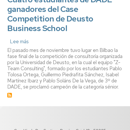
ganadores del Case
Competition de Deusto
Business School
Lee más
sobre
Cuatro
El pasado mes de noviembre tuvo lugar en Bilbao la
estudiantes
fase final de la competición de consultoría organizada
de
por la Universidad de Deusto, en la cual el equipo "Z-
DADE
Team Consulting", formado por los estudiantes Pablo
ganadores
Tolosa Ortega, Guillermo Piedrafita Sánchez, Isabel
del
Case
Martínez Ibarz y Pablo Soláns De la Vega, de 3º de
Competition
DADE, se proclamó campeón de la categoría sénior.
de
Deusto
Business
School