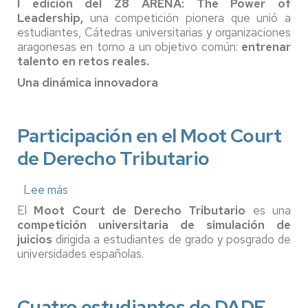
I edición del Z8 ARENA: The Power of
PRESIÓN
Leadership,
una competición pionera que unió a
REAL
estudiantes, Cátedras universitarias y organizaciones
Y
APRENDIZAJE
aragonesas en torno a un objetivo común:
entrenar
EXPERIENCIAL
talento en retos reales.
Una dinámica innovadora
Participación en el Moot Court
de Derecho Tributario
Lee más
sobre
Participación
El
Moot Court de Derecho Tributario
es una
en
competición universitaria de simulación de
el
juicios
dirigida a estudiantes de grado y posgrado de
Moot
universidades españolas.
Court
de
Derecho
Tributario
Cuatro estudiantes de DADE