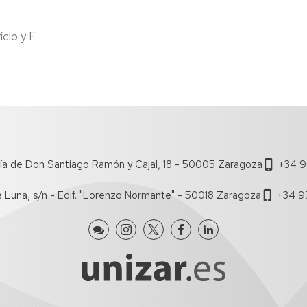
de
Documentos
Concursos
lumnos
Estudi
de
Grupos
cio y F.
e
Trabajo
de
uevo
Estudi
investigación
ngreso
Salient
Boletín
Dobles
iFECEM
Brown
ursos
Grado
Bag
ero
Seminars
Recono
lan
y
Proyectos
e
Manual
de
rientación
de
ía de Don Santiago Ramón y Cajal, 18 - 50005 Zaragoza
+34 9
Innovación
niversitaria
Coordi
Docente
e Luna, s/n - Edif. "Lorenzo Normante" - 50018 Zaragoza
+34 9
entoría
Tutoria
IEDIS
Acuer
ferta
de
e
Estudi
ursos
Coordi
e
ormación
e