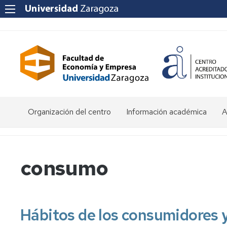
Organización del centro
Información académica
A
Saludo
Admisión
O
de
d
la
E
Becas
consumo
Decana
y
ayudas
P
Equipo
al
a
Decanal
estudio
f
e
Hábitos de los consumidores y 
Órganos
Matrícula
Matrícula
de
por
P