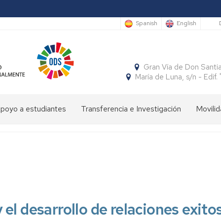
S
Spanish
English
Gran Vía de Don Santi
María de Luna, s/n - Edi
poyo a estudiantes
Transferencia e Investigación
Movilid
limpiada
Cátedras
Movili
Estudi
e
Interna
Entran
conomía
SocialFECEM
Movili
Estudi
Progr
resentación
Nacion
Salient
SICUE
Publicaciones
El
Semestre
uturos
Económico
Estudi
Patrón
Insignias
studiantes
y
Salient
de
de
el desarrollo de relaciones exito
Empresarial
Tutoria
la
Honor
resentación
Acuer
Facultad