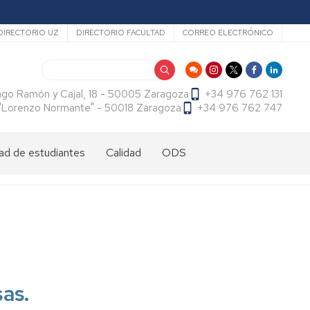
ecundario
DIRECTORIO UZ
DIRECTORIO FACULTAD
CORREO ELECTRÓNICO
Buscar
ago Ramón y Cajal, 18 - 50005 Zaragoza
+34 976 762 131
f. "Lorenzo Normante" - 50018 Zaragoza
+34 976 762 747
ad de estudiantes
Calidad
ODS
dad
antes
cional
tes
dad
antes
ama
al
es
antes
es
sas.
l
do