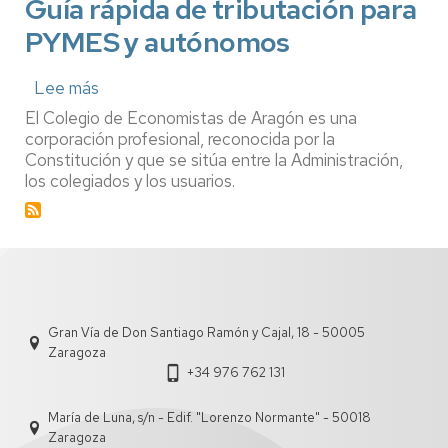
Guía rápida de tributación para
y
Fiscalidad
PYMES y autónomos
de
las
cooperativas
Lee más
sobre
durante
Guía
El Colegio de Economistas de Aragón es una
el
rápida
corporación profesional, reconocida por la
mes
de
Constitución y que se sitúa entre la Administración,
de
tributación
mayo
los colegiados y los usuarios.
para
PYMES
y
autónomos
Gran Vía de Don Santiago Ramón y Cajal, 18 - 50005
Zaragoza
+34 976 762 131
María de Luna, s/n - Edif. "Lorenzo Normante" - 50018
Zaragoza