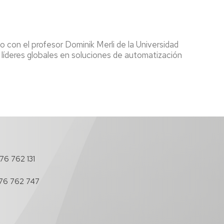
os
antes
o con el profesor Dominik Merli de la Universidad
es
líderes globales en soluciones de automatización
s
cimientos
nadores
l
76 762 131
do
os-
76 762 747
nadores