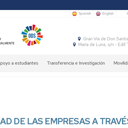
S
Spanish
English
Gran Vía de Don Santi
María de Luna, s/n - Edi
poyo a estudiantes
Transferencia e Investigación
Movilid
limpiada
Cátedras
Movili
Estudi
e
Interna
Entran
conomía
SocialFECEM
Movili
Estudi
Progr
resentación
Nacion
Salient
SICUE
Publicaciones
El
Semestre
uturos
Económico
Estudi
Patrón
Insignias
studiantes
y
Salient
de
de
AD DE LAS EMPRESAS A TRAVÉ
Empresarial
Tutoria
la
Honor
resentación
Acuer
Facultad