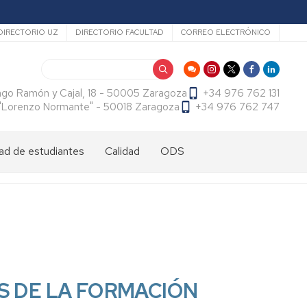
ecundario
DIRECTORIO UZ
DIRECTORIO FACULTAD
CORREO ELECTRÓNICO
Buscar
ago Ramón y Cajal, 18 - 50005 Zaragoza
+34 976 762 131
f. "Lorenzo Normante" - 50018 Zaragoza
+34 976 762 747
ad de estudiantes
Calidad
ODS
dad
antes
cional
tes
dad
antes
ama
al
es
antes
es
S DE LA FORMACIÓN
l
do