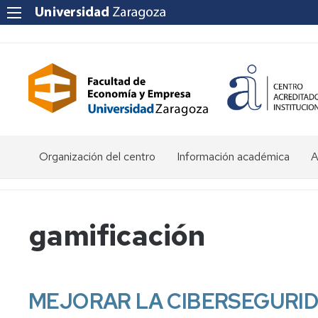
Organización del centro
Información académica
A
Saludo
Admisión
O
de
d
la
E
Becas
gamificación
Decana
y
ayudas
P
Equipo
al
a
Decanal
estudio
f
e
MEJORAR LA CIBERSEGURID
Órganos
Matrícula
Matrícula
de
por
P