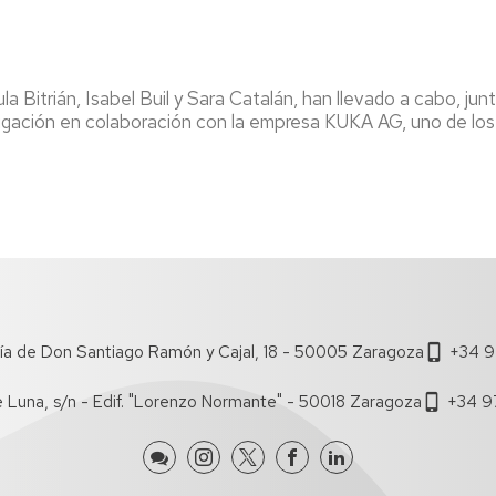
de
Documentos
Concursos
lumnos
Estudi
de
Grupos
e
Trabajo
de
uevo
Estudi
investigación
Bitrián, Isabel Buil y Sara Catalán, han llevado a cabo, junt
ngreso
Salient
Boletín
gación en colaboración con la empresa KUKA AG, uno de los 
Dobles
iFECEM
Brown
ursos
Grado
Bag
ero
Seminars
Recono
lan
y
Proyectos
e
Manual
de
rientación
de
Innovación
niversitaria
Coordi
Docente
entoría
Tutoria
IEDIS
ía de Don Santiago Ramón y Cajal, 18 - 50005 Zaragoza
+34 9
Acuer
ferta
de
e
Estudi
e Luna, s/n - Edif. "Lorenzo Normante" - 50018 Zaragoza
+34 9
ursos
Coordi
e
ormación
e