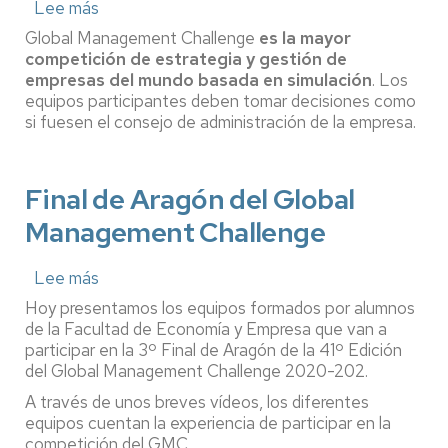
Lee más
sobre
¿Por
Global Management Challenge
es la mayor
qué
competición de estrategia y gestión de
debes
empresas del mundo basada en simulación
. Los
apuntarte
equipos participantes deben tomar decisiones como
a
si fuesen el consejo de administración de la empresa.
Global
Management
Challenge
(GMC)?
Final de Aragón del Global
Management Challenge
Lee más
sobre
Final
Hoy presentamos los equipos formados por alumnos
de
de la Facultad de Economía y Empresa que van a
Aragón
participar en la 3º Final de Aragón de la 41º Edición
del
del Global Management Challenge 2020-202.
Global
Management
A través de unos breves vídeos, los diferentes
Challenge
equipos cuentan la experiencia de participar en la
competición del GMC