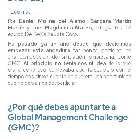
Lee más
sobre
Experiencia
Por
Daniel Molina del Alamo
,
Bárbara Martín
del
Martín
y J
oel Magdalena Mateo
, integrantes del
equipo
equipo De BeKaDeJota Corp.
BeKaDeJota
Corp.
Ha pasado ya un año desde que decidimos
en
empezar esta andadura
tan bonita, participar en
Global
una competición de simulación empresarial como
Management
GMC.
Al principio no teníamos ni idea
de lo que
Challenge
era o de lo que conllevaba apuntarse, pero con el
(GMC
tiempo nos dimos cuenta de que era una oportunidad
2021-
22)
que no debíamos desperdiciar.
¿Por qué debes apuntarte a
Global Management Challenge
(GMC)?