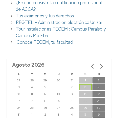
¿En qué consiste la cualificación profesional
de ACCA?
Tus exámenes y tus derechos
REGTEL - Administración electrónica Unizar
Tour instalaciones FECEM : Campus Paraíso y
Campus Río Ebro
¡Conoce FECEM, tu facultad!
Agosto 2026
Paginación
L
M
M
J
V
S
D
27
28
29
30
31
1
2
3
4
5
6
7
8
9
10
11
12
13
14
15
16
17
18
19
20
21
22
23
24
25
26
27
28
29
30
31
1
2
3
4
5
6