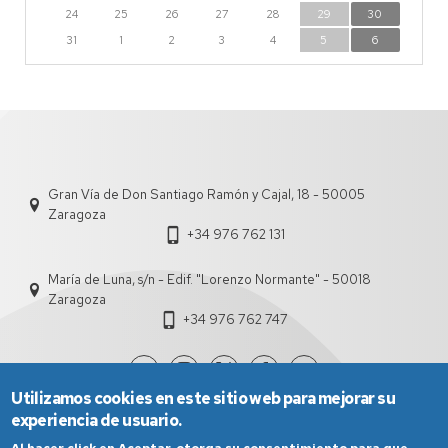
24
25
26
27
28
29
30
31
1
2
3
4
5
6
Gran Vía de Don Santiago Ramón y Cajal, 18 - 50005
Zaragoza
+34 976 762 131
María de Luna, s/n - Edif. "Lorenzo Normante" - 50018
Zaragoza
+34 976 762 747
Utilizamos cookies en este sitio web para mejorar su
experiencia de usuario.