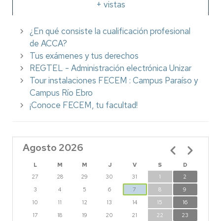
+ vistas
¿En qué consiste la cualificación profesional
de ACCA?
Tus exámenes y tus derechos
REGTEL - Administración electrónica Unizar
Tour instalaciones FECEM : Campus Paraíso y
Campus Río Ebro
¡Conoce FECEM, tu facultad!
Agosto 2026
Paginación
L
M
M
J
V
S
D
27
28
29
30
31
1
2
3
4
5
6
7
8
9
10
11
12
13
14
15
16
17
18
19
20
21
22
23