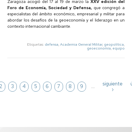
Zaragoza acogió del 17 al 19 de marzo la
XXV edición del
Foro de Economía, Sociedad y Defensa,
que congregó a
especialistas del ámbito económico, empresarial y militar para
abordar los desafíos de la geoeconomía y el liderazgo en un
contexto internacional cambiante.
Etiquetas:
defensa
,
Academia General Militar
,
geopolítica
,
geoeconomía
,
equipo
Paginación
Siguiente
siguiente
ina
Página
2
Página
3
Página
4
Página
5
Página
6
Página
7
Página
8
Página
9
…
página
›