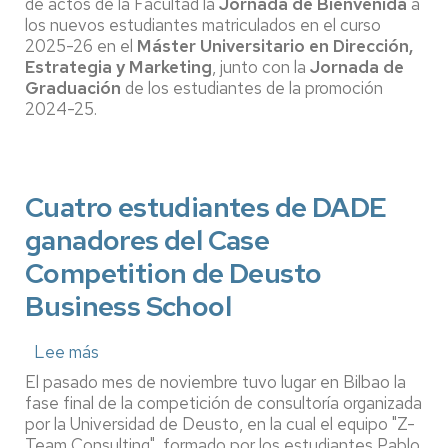
de actos de la Facultad la
Jornada de Bienvenida
a
EN
los nuevos estudiantes matriculados en el curso
DIRECCIÓN,
2025-26 en el
Máster Universitario en Dirección,
ESTRATEGIA
Estrategia y Marketing
Y
, junto con la
Jornada de
MARKETING:
Graduación
de los estudiantes de la promoción
Jornada
2024-25.
de
bienvenida
de
la
Cuatro estudiantes de DADE
promoción
25-
ganadores del Case
26
y
Competition de Deusto
jornada
de
Business School
graduación
de
Lee más
la
sobre
promoción
Cuatro
El pasado mes de noviembre tuvo lugar en Bilbao la
24-
estudiantes
fase final de la competición de consultoría organizada
25
de
por la Universidad de Deusto, en la cual el equipo "Z-
DADE
Team Consulting", formado por los estudiantes Pablo
ganadores