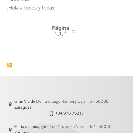
Taller
¡Hola a todos y todas!
Mindfulness:
Desconectar
Paginación
y
eliminar
Página
Siguiente
››
todos
1
página
aquellos
pensamientos
negativos
Gran Vía de Don Santiago Ramón y Cajal, 18 - 50005
Zaragoza
+34 976 762 131
María de Luna, s/n - Edif. "Lorenzo Normante" - 50018
Zaragoza