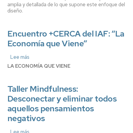
amplia y detallada de lo que supone este enfoque del
de
las
diseño.
Políticas
Públicas
y
Encuentro +CERCA del IAF: “La
Sociales
sobre
Economía que Viene”
Diseño
Social
en
Lee más
sobre
la
Encuentro
LA ECONOMÍA QUE VIENE
Escuela
+CERCA
Superior
del
de
IAF:
Diseño
“La
Taller Mindfulness:
de
Economía
Aragón
Desconectar y eliminar todos
que
(ESDA)
Viene”
aquellos pensamientos
negativos
Lee más
sobre