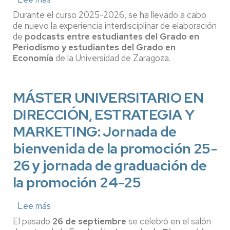
Podcasts
Durante el curso 2025-2026, se ha llevado a cabo
de
de nuevo la experiencia interdisciplinar de elaboración
Economía
de
podcasts entre estudiantes del Grado en
elaborados
Periodismo y estudiantes del Grado en
por
Economía
estudiantes
de la Universidad de Zaragoza.
del
Grado
en
MÁSTER UNIVERSITARIO EN
Periodismo
y
DIRECCIÓN, ESTRATEGIA Y
estudiantes
del
MARKETING: Jornada de
Grado
bienvenida de la promoción 25-
en
Economía
26 y jornada de graduación de
la promoción 24-25
Lee más
sobre
MÁSTER
El pasado
26 de septiembre
se celebró en el salón
UNIVERSITARIO