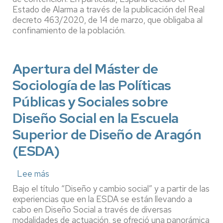
durante
Estado de Alarma a través de la publicación del Real
el
decreto 463/2020, de 14 de marzo, que obligaba al
inicio
confinamiento de la población.
de
la
crisis
Apertura del Máster de
sanitaria
de
Sociología de las Políticas
la
Covid-
Públicas y Sociales sobre
19
Diseño Social en la Escuela
Superior de Diseño de Aragón
(ESDA)
Lee más
sobre
Apertura
Bajo el título “Diseño y cambio social” y a partir de las
del
experiencias que en la ESDA se están llevando a
Máster
cabo en Diseño Social a través de diversas
de
modalidades de actuación, se ofreció una panorámica
Sociología