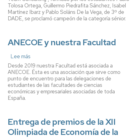
Tolosa Ortega, Guillermo Piedrafita Sánchez, Isabel
del
Case
Martínez Ibarz y Pablo Soláns De la Vega, de 3º de
Competition
DADE, se proclamó campeón de la categoría sénior.
de
Deusto
Business
ANECOE y nuestra Facultad
School
Lee más
sobre
ANECOE
Desde 2019 nuestra Facultad está asociada a
y
ANECOE. Ésta es una asociación que sirve como
nuestra
punto de encuentro para las delegaciones de
Facultad
estudiantes de las facultades de ciencias
económicas y empresariales asociadas de toda
España.
Entrega de premios de la XII
Olimpiada de Economía de la