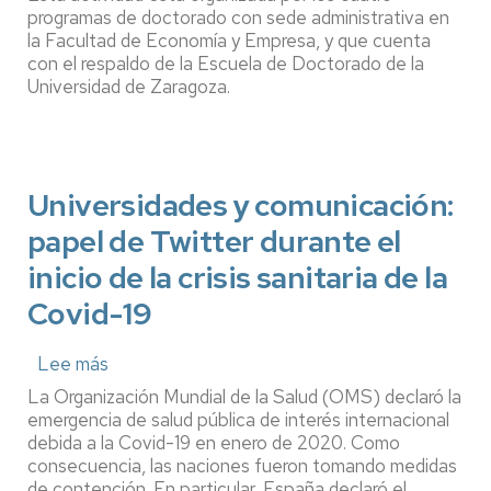
en
programas de doctorado con sede administrativa en
3
la Facultad de Economía y Empresa, y que cuenta
minutos
con el respaldo de la Escuela de Doctorado de la
Universidad de Zaragoza.
Universidades y comunicación:
papel de Twitter durante el
inicio de la crisis sanitaria de la
Covid-19
Lee más
sobre
Universidades
La Organización Mundial de la Salud (OMS) declaró la
y
emergencia de salud pública de interés internacional
comunicación:
debida a la Covid-19 en enero de 2020. Como
papel
consecuencia, las naciones fueron tomando medidas
de
de contención. En particular, España declaró el
Twitter