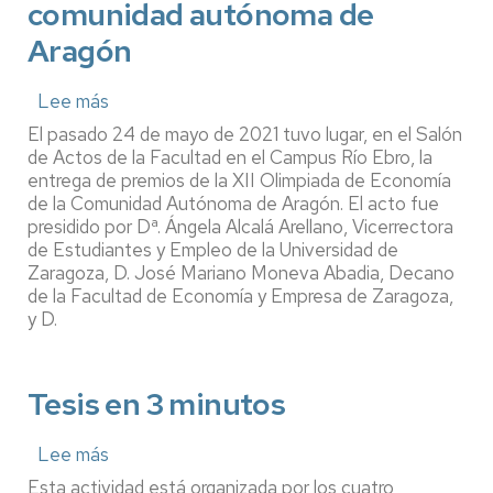
comunidad autónoma de
Aragón
Lee más
sobre
Entrega
El pasado 24 de mayo de 2021 tuvo lugar, en el Salón
de
de Actos de la Facultad en el Campus Río Ebro, la
premios
entrega de premios de la XII Olimpiada de Economía
de
de la Comunidad Autónoma de Aragón. El acto fue
la
presidido por Dª. Ángela Alcalá Arellano, Vicerrectora
XII
Olimpiada
de Estudiantes y Empleo de la Universidad de
de
Zaragoza, D. José Mariano Moneva Abadia, Decano
Economía
de la Facultad de Economía y Empresa de Zaragoza,
de
y D.
la
comunidad
autónoma
de
Tesis en 3 minutos
Aragón
Lee más
sobre
Tesis
Esta actividad está organizada por los cuatro