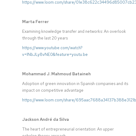
https://www.loom.com/share/01e38c622c34496d85007cb
Marta Ferrer
Examining knowledge transfer and networks: An overlook
through the last 20 years
https://www.youtube.com/watch?
v=INbJLy8vNE0&feature=youtu.be
Mohammad J. Mahmoud Bataineh
Adoption of green innovation in Spanish companies and its
impact on competitive advantage
https://www.loom.com/share/695aac7688a34137b388e3121
Jackson André da Silva
The heart of entrepreneurial orientation: An upper
echelon theory aproach