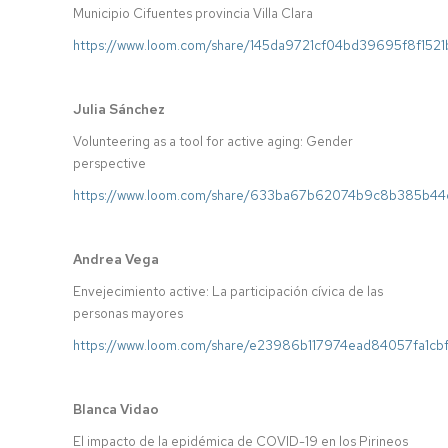
Municipio Cifuentes provincia Villa Clara
https://www.loom.com/share/145da9721cf04bd39695f8f152
Julia Sánchez
Volunteering as a tool for active aging: Gender
perspective
https://www.loom.com/share/633ba67b62074b9c8b385b44
Andrea Vega
Envejecimiento active: La participación cívica de las
personas mayores
https://www.loom.com/share/e23986b117974ead84057fa1c
Blanca Vidao
El impacto de la epidémica de COVID-19 en los Pirineos