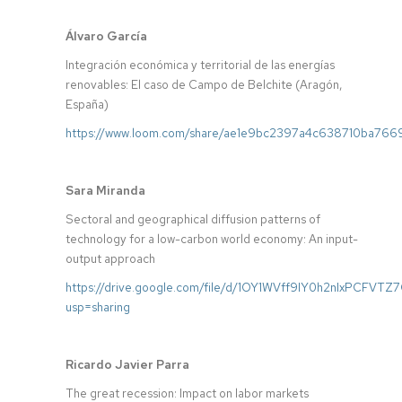
Álvaro García
Integración económica y territorial de las energías
renovables: El caso de Campo de Belchite (Aragón,
España)
https://www.loom.com/share/ae1e9bc2397a4c638710ba76
Sara Miranda
Sectoral and geographical diffusion patterns of
technology for a low-carbon world economy: An input-
output approach
https://drive.google.com/file/d/1OY1WVff9IY0h2nIxPCFVTZ7
usp=sharing
Ricardo Javier Parra
The great recession: Impact on labor markets