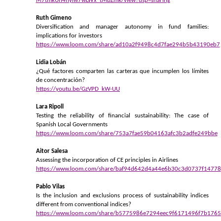
M7tmkUh4nylw7wLWx_tMBZmk/view?usp=sharing
Ruth Gimeno
Diversification and manager autonomy in fund families:
implications for investors
https://www.loom.com/share/ad10a2f9498c4d7fae294b5b43190eb7
Lidia Lobán
¿Qué factores comparten las carteras que incumplen los límites
de concentración?
https://youtu.be/GzVPD_kW-UU
Lara Ripoll
Testing the reliability of financial sustainability: The case of
Spanish Local Governments
https://www.loom.com/share/753a7fae59b04163afc3b2adfe249bbe
Aitor Salesa
Assessing the incorporation of CE principles in Airlines
https://www.loom.com/share/baf94d642d4a44e6b30c3d0737f14778
Pablo Vilas
Is the inclusion and exclusions process of sustainability indices
different from conventional indices?
https://www.loom.com/share/b5775986e7294eec9f6171496f7b1765