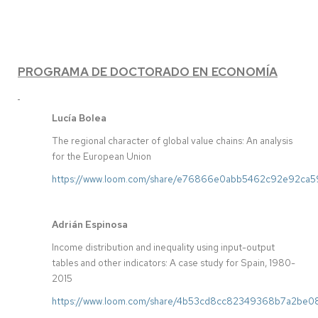
PROGRAMA DE DOCTORADO EN ECONOMÍA
Lucía Bolea
The regional character of global value chains: An analysis
for the European Union
https://www.loom.com/share/e76866e0abb5462c92e92ca5
Adrián Espinosa
Income distribution and inequality using input-output
tables and other indicators: A case study for Spain, 1980-
2015
https://www.loom.com/share/4b53cd8cc82349368b7a2be