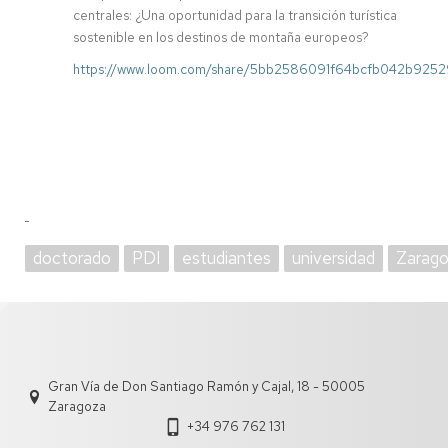
centrales: ¿Una oportunidad para la transición turística
sostenible en los destinos de montaña europeos?
https://www.loom.com/share/5bb2586091f64bcfb042b925
doctorado
PDI
estudiantes
universidad
Zarag
Gran Vía de Don Santiago Ramón y Cajal, 18 - 50005
Zaragoza
+34 976 762 131