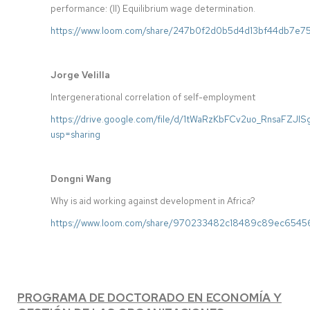
performance: (II) Equilibrium wage determination.
https://www.loom.com/share/247b0f2d0b5d4d13bf44db7e7
Jorge Velilla
Intergenerational correlation of self-employment
https://drive.google.com/file/d/1tWaRzKbFCv2uo_RnsaFZJI
usp=sharing
Dongni Wang
Why is aid working against development in Africa?
https://www.loom.com/share/970233482c18489c89ec6545
PROGRAMA DE DOCTORADO EN ECONOMÍA Y