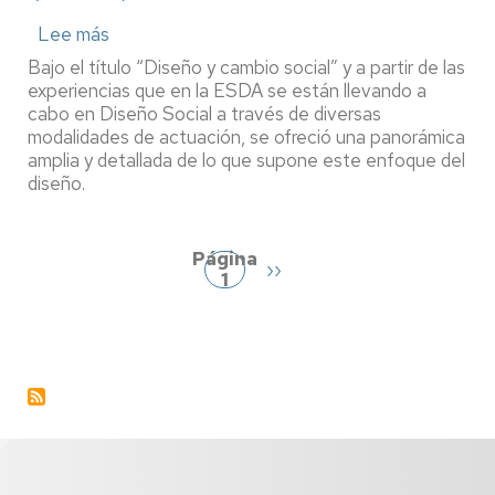
Lee más
sobre
Apertura
Bajo el título “Diseño y cambio social” y a partir de las
del
experiencias que en la ESDA se están llevando a
Máster
cabo en Diseño Social a través de diversas
de
modalidades de actuación, se ofreció una panorámica
Sociología
amplia y detallada de lo que supone este enfoque del
de
las
diseño.
Políticas
Paginación
Públicas
y
Página
Sociales
Siguiente
››
1
sobre
página
Diseño
Social
en
la
Escuela
Superior
de
Diseño
de