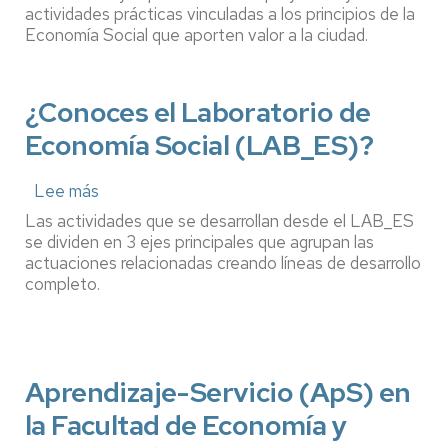
como
actividades prácticas vinculadas a los principios de la
eje
Economía Social que aporten valor a la ciudad.
de
dinamización
de
¿Conoces el Laboratorio de
la
innovación
Economía Social (LAB_ES)?
docente
e
investigación
Lee más
sobre
educativa
¿Conoces
Las actividades que se desarrollan desde el LAB_ES
el
se dividen en 3 ejes principales que agrupan las
Laboratorio
actuaciones relacionadas creando líneas de desarrollo
de
completo.
Economía
Social
(LAB_ES)?
Aprendizaje-Servicio (ApS) en
la Facultad de Economía y