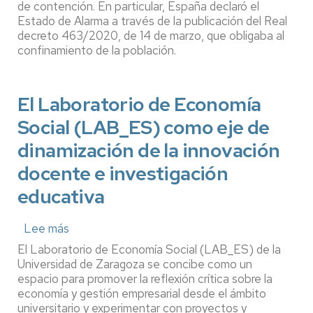
de contención. En particular, España declaró el
Twitter
durante
Estado de Alarma a través de la publicación del Real
el
decreto 463/2020, de 14 de marzo, que obligaba al
inicio
confinamiento de la población.
de
la
crisis
El Laboratorio de Economía
sanitaria
de
Social (LAB_ES) como eje de
la
Covid-
dinamización de la innovación
19
docente e investigación
educativa
Lee más
sobre
El
El Laboratorio de Economía Social (LAB_ES) de la
Laboratorio
Universidad de Zaragoza se concibe como un
de
espacio para promover la reflexión crítica sobre la
Economía
economía y gestión empresarial desde el ámbito
Social
universitario y experimentar con proyectos y
(LAB_ES)