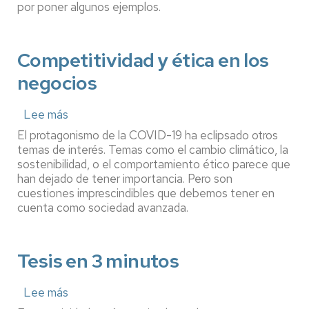
LENTO
por poner algunos ejemplos.
PERO
SEGURO
Competitividad y ética en los
negocios
Lee más
sobre
Competitividad
El protagonismo de la COVID-19 ha eclipsado otros
y
temas de interés. Temas como el cambio climático, la
ética
sostenibilidad, o el comportamiento ético parece que
en
han dejado de tener importancia. Pero son
los
cuestiones imprescindibles que debemos tener en
negocios
cuenta como sociedad avanzada.
Tesis en 3 minutos
Lee más
sobre
Tesis