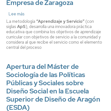
Empresa de Zaragoza
Lee más
sobre
Aprendizaje-
La metodología
“Aprendizaje y Servicio”
(con
Servicio
siglas
ApS
), desarrolla una innovadora práctica
(ApS)
educativa que combina los objetivos de aprendizaje
en
curricular con objetivos de servicio a la comunidad y
la
considera al que recibe el servicio como el elemento
Facultad
de
central del proceso
Economía
y
Empresa
Apertura del Máster de
de
Zaragoza
Sociología de las Políticas
Públicas y Sociales sobre
Diseño Social en la Escuela
Superior de Diseño de Aragón
(ESDA)