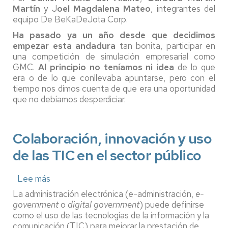
del
Martín
y J
oel Magdalena Mateo
, integrantes del
equipo
equipo De BeKaDeJota Corp.
BeKaDeJota
Corp.
Ha pasado ya un año desde que decidimos
en
empezar esta andadura
tan bonita, participar en
Global
una competición de simulación empresarial como
Management
GMC.
Al principio no teníamos ni idea
de lo que
Challenge
era o de lo que conllevaba apuntarse, pero con el
(GMC
tiempo nos dimos cuenta de que era una oportunidad
2021-
22)
que no debíamos desperdiciar.
Colaboración, innovación y uso
de las TIC en el sector público
Lee más
sobre
Colaboración,
La administración electrónica (e-administración,
e-
innovación
government
o
digital government
) puede definirse
y
como el uso de las tecnologías de la información y la
uso
comunicación (TIC) para mejorar la prestación de
de