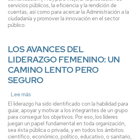
servicios públicos, la eficiencia y la rendición de
las
TIC
cuentas, así como para acercar la Administración a la
en
ciudadanía y promover la innovación en el sector
el
público.
sector
público
LOS AVANCES DEL
LIDERAZGO FEMENINO: UN
CAMINO LENTO PERO
SEGURO
Lee más
sobre
LOS
El liderazgo ha sido identificado con la habilidad para
AVANCES
guiar, apoyar y motivar a los integrantes de un grupo
DEL
para conseguir los objetivos. Por eso, los líderes
LIDERAZGO
juegan un papel fundamental en toda organización,
FEMENINO:
sea ésta pública o privada, y en todos los ámbitos:
UN
CAMINO
científico, económico, político, educativo, o sanitario,