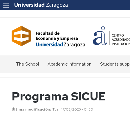
The School
Academic information
Students supp
Greetings
Permanencia
Olimpiada
from
de
the
Economía
Matrícula
Modalidades
Programa SICUE
Dean
de
matrícula
Presentación
Precios
Dean's
a
públicos
Última modificación
Tue , 17/03/2026 - 01:50
Team
alumnos
Cita
de
previa
Exámenes
Convocatorias
nuevo
Representative
y
de
ingreso
Bodies
automatrícula
examen
Reconocimiento