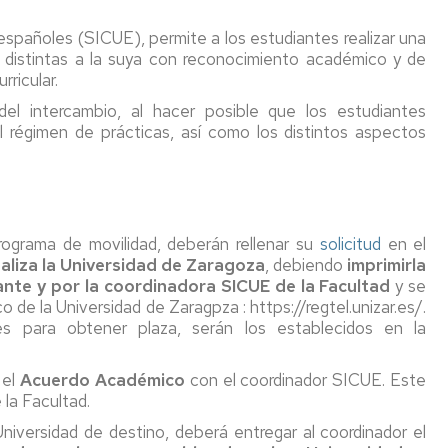
de
de
 españoles (SICUE), permite a los estudiantes realizar una
Economía
investigación
s distintas a la suya con reconocimiento académico y de
Documentos
ricular.
de
el intercambio, al hacer posible que los estudiantes
Trabajo
l régimen de prácticas, así como los distintos aspectos
rograma de movilidad, deberán rellenar su
solicitud
en el
aliza la Universidad de Zaragoza
, debiendo
imprimirla
ante y por la coordinadora SICUE de la Facultad
y se
co de la Universidad de Zaragpza : https://regtel.unizar.es/.
es para obtener plaza, serán los establecidos en la
el
Acuerdo Académico
con el coordinador SICUE. Este
la Facultad.
Universidad de destino, deberá entregar al coordinador el