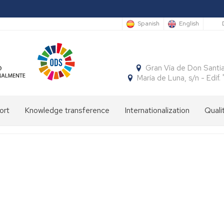
S
Spanish
English
Gran Vía de Don Santi
María de Luna, s/n - Edi
ort
Knowledge transference
Internationalization
Quali
Cátedras
International
Incoming
mobility
students
Publicaciones
El
Semestre
National
Outgoing
Programa
Económico
mobility
students
SICUE
Patrón
Insignias
y
de
de
Empresarial
la
honor
Facultad
Cuadernos
Concursos
Aragoneses
Grupos