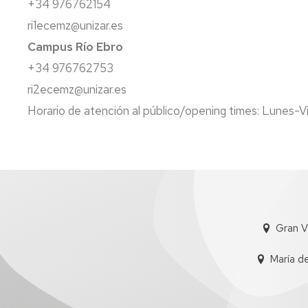
+34 976762154
ri1ecemz@unizar.es
Campus Río Ebro
+34 976762753
ri2ecemz@unizar.es
Horario de atención al público/opening times: Lunes-
Gran V
María d