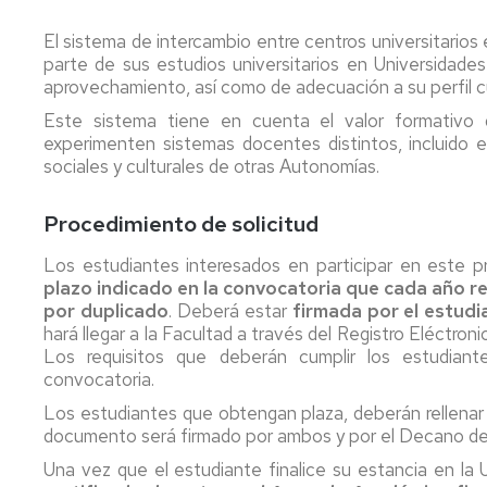
de
El sistema de intercambio entre centros universitarios
Cursos
Administración
Concierge
Modificación
créditos
Adelanto
Cero
parte de sus estudios universitarios en Universidade
y
de
de
Servicios
matrícula
aprovechamiento, así como de adecuación a su perfil cur
IT
convocatoria
Trabajo
Plan
Service
fin
Este sistema tiene en cuenta el valor formativo d
de
Delegación
de
Revisión
experimenten sistemas docentes distintos, incluido e
Orientación
de
Library
grado
de
sociales y culturales de otras Autonomías.
Universitaria
estudiantes
y
exámenes
(POU)
máster
Secretariat
University
Evaluación
Procedimiento de solicitud
Egresados
Departments
por
Reprographic
compensación
Service
Los estudiantes interesados en participar en este p
Deportes
curricular
plazo indicado en la convocatoria que cada año re
por duplicado
. Deberá estar
firmada por el estudi
hará llegar a la Facultad a través del Registro Eléctroni
Los requisitos que deberán cumplir los estudiant
convocatoria.
Los estudiantes que obtengan plaza, deberán rellenar 
documento será firmado por ambos y por el Decano de 
Una vez que el estudiante finalice su estancia en la 