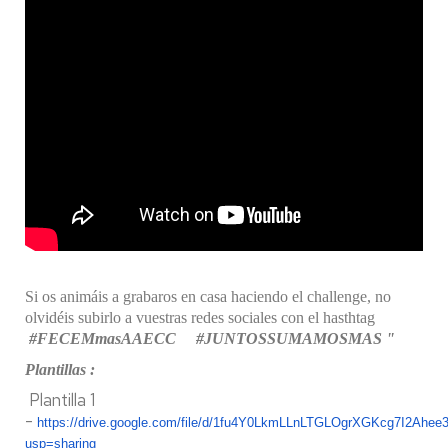
Si os animáis a grabaros en casa haciendo el challenge, no
olvidéis subirlo a vuestras redes sociales con el hasthtag
#FECEMmasAAECC #JUNTOSSUMAMOSMAS "
Plantillas :
Plantilla 1
-
https://drive.google.com/file/d/1fu4Y0LkmLLnLTGLOgrXGKcg7I2Ahee3
usp=sharing