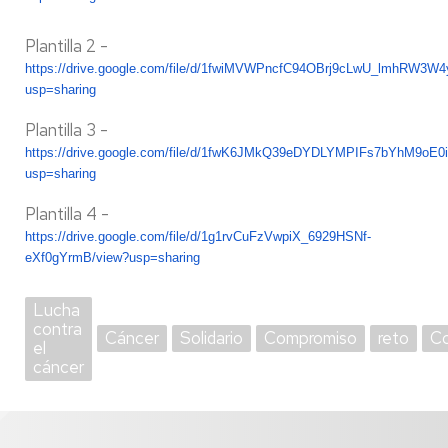
Plantilla 2 -
https://drive.google.com/file/d/1fwiMVWPncfC94OBrj9cLwU_lmhRW3W4
usp=sharing
Plantilla 3 -
https://drive.google.com/file/d/1fwK6JMkQ39eDYDLYMPIFs7bYhM9oE0
usp=sharing
Plantilla 4 -
https://drive.google.com/file/d/1g1rvCuFzVwpiX_6929HSNf-
eXf0gYrmB/view?usp=sharing
Lucha
contra
Cáncer
Solidario
Compromiso
reto
C
el
cáncer