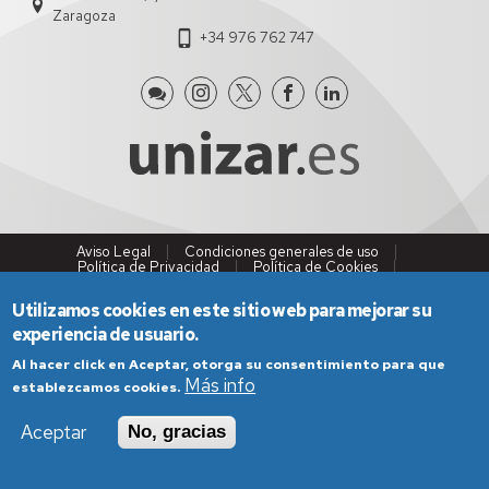
Zaragoza
+34 976 762 747
Aviso Legal
Condiciones generales de uso
Política de Privacidad
Política de Cookies
Política de Accesibilidad
Utilizamos cookies en este sitio web para mejorar su
experiencia de usuario.
Al hacer click en Aceptar, otorga su consentimiento para que
Más info
establezcamos cookies.
Aceptar
No, gracias